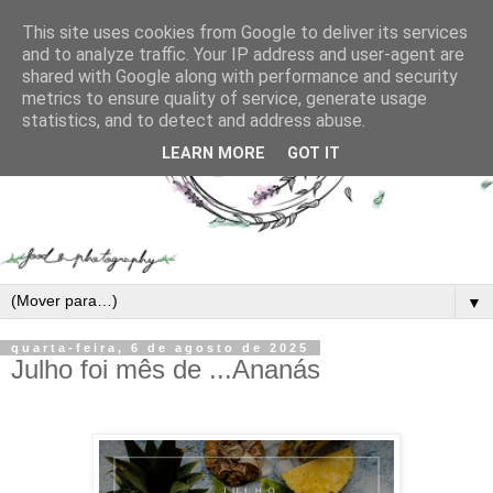
This site uses cookies from Google to deliver its services
and to analyze traffic. Your IP address and user-agent are
shared with Google along with performance and security
metrics to ensure quality of service, generate usage
statistics, and to detect and address abuse.
LEARN MORE
GOT IT
▼
quarta-feira, 6 de agosto de 2025
Julho foi mês de ...Ananás