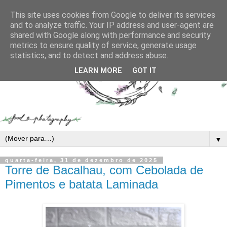
This site uses cookies from Google to deliver its services
and to analyze traffic. Your IP address and user-agent are
shared with Google along with performance and security
metrics to ensure quality of service, generate usage
statistics, and to detect and address abuse.
LEARN MORE
GOT IT
▼
quarta-feira, 31 de dezembro de 2025
Torre de Bacalhau, com Cebolada de
Pimentos e batata Laminada