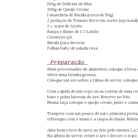
150g de Delícias do Mar
200g de Queijo Creme
1 mancheia de Rúcula (cerca de 50g)
2 pedaços de Tomate Seco em Azeite (opcional)
2 c. sopa de Azeite
Raspa e Sumo de 1⁄2 Limão
Coentros q.b.
Rúcula para decorar
Folhas baby de salada roxa
Preparação
Num processador de alimentos coloque a broa d
obter uma farinha grossa.
Coloque um aro sobre a tábua de servir, coloqu
Com a ajuda de um copo ou as costas de uma colh
base e pelas laterais do aro. Reserve no frio.
Numa taça coloque o queijo creme, junte o cam
Tempere com um pouco de sal e pimenta preta, 
refresque com o sumo e a raspa do limão. Mist
Alise bem e leve de novo ao frio pelo menos 2 a 
Na altura de servir, retire o aro e decore o top