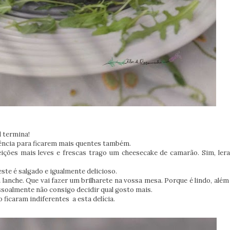
l termina!
dência para ficarem mais quentes também.
feições mais leves e frescas trago um cheesecake de camarão. Sim, le
te é salgado e igualmente delicioso.
he. Que vai fazer um brilharete na vossa mesa. Porque é lindo, além 
essoalmente não consigo decidir qual gosto mais.
 ficaram indiferentes a esta delícia.