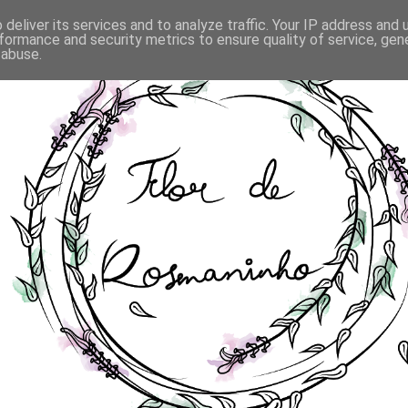
deliver its services and to analyze traffic. Your IP address and
formance and security metrics to ensure quality of service, ge
 abuse.