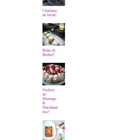
Chanfana
de Javali!
Bolas de
Berlim!!
Pavlova
de
Morango
&
Marshmal
low!