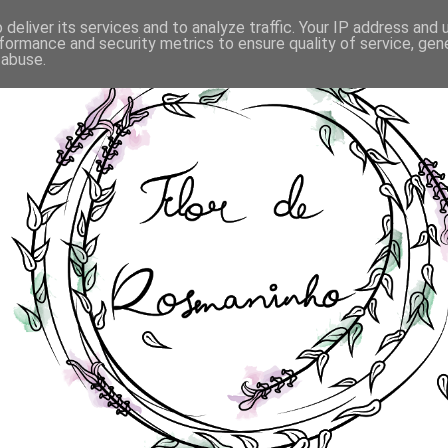
deliver its services and to analyze traffic. Your IP address and
formance and security metrics to ensure quality of service, ge
 abuse.