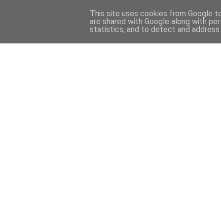
This site uses cookies from Google to 
are shared with Google along with per
statistics, and to detect and address