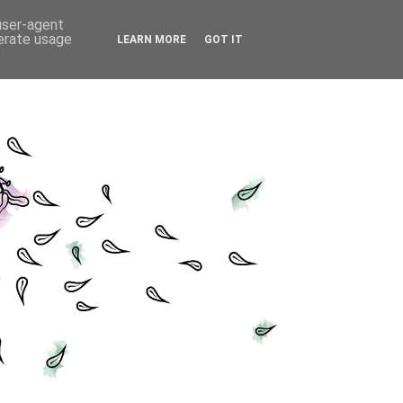
 user-agent
nerate usage
LEARN MORE
GOT IT