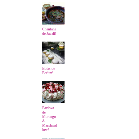
Chanfana
de Javali!
Bolas de
Berlim!!
Pavlova
de
Morango
&
Marshmal
low!