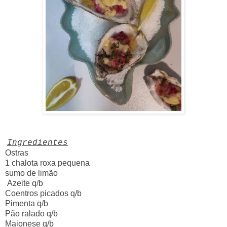
Ingredientes
Ostras
1 chalota roxa pequena
sumo de limão
Azeite q/b
Coentros picados q/b
Pimenta q/b
Pão ralado q/b
Maionese q/b