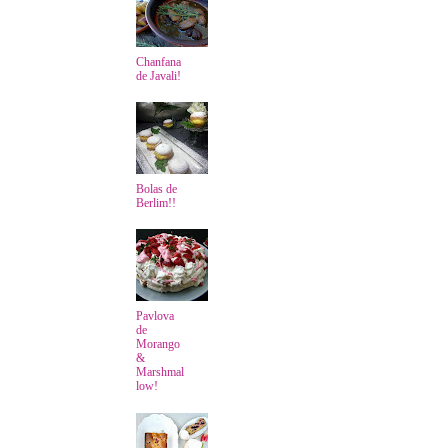
Chanfana
de Javali!
Bolas de
Berlim!!
Pavlova
de
Morango
&
Marshmal
low!