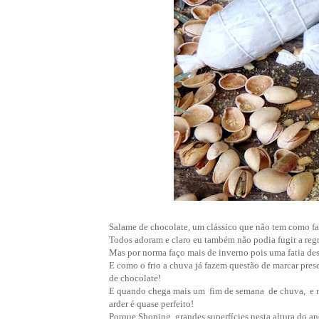
Salame de chocolate, um clássico que não tem como fa
Todos adoram e claro eu também não podia fugir a regr
Mas por norma faço mais de inverno pois uma fatia de
E como o frio a chuva já fazem questão de marcar pres
de chocolate!
E quando chega mais um fim de semana de chuva, e nã
arder é quase perfeito!
Porque Shoping, grandes superfícies nesta altura do 