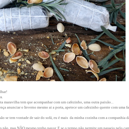
lhar!
a.
sta maravilha tem que acompanhar com um cafezinho, uma outra paixão...
ença anunciar o Inverno mesmo ai a porta, apetece um cafezinho quente com uma fa
o se tem vontade de sair do sofá, eu é mais da minha cozinha com a companhia d
ano não, mas NÃO mesmo tenho pavor. E se o tempo não permite um passeio pelo ca