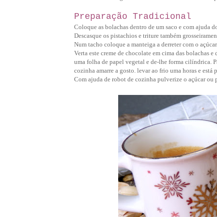
Preparação Tradicional
Coloque as bolachas dentro de um saco e com ajuda do 
Descasque os pistachios e triture também grosseiramen
Num tacho coloque a manteiga a derreter com o açúcar
Verta este creme de chocolate em cima das bolachas e 
uma folha de papel vegetal e de-lhe forma cilíndrica. P
cozinha amarre a gosto. levar ao frio uma horas e está p
Com ajuda de robot de cozinha pulverize o açúcar ou p