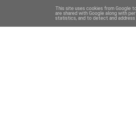
This site uses cookies from Google to 
are shared with Google along with per
statistics, and to detect and address