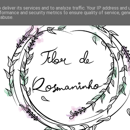
deliver its services and to analyze traffic. Your IP address and
formance and security metrics to ensure quality of service, ge
 abuse.