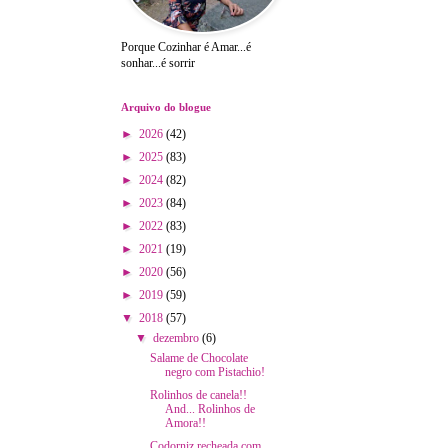
Porque Cozinhar é Amar...é
sonhar...é sorrir
Arquivo do blogue
►
2026
(42)
►
2025
(83)
►
2024
(82)
►
2023
(84)
►
2022
(83)
►
2021
(19)
►
2020
(56)
►
2019
(59)
▼
2018
(57)
▼
dezembro
(6)
Salame de Chocolate
negro com Pistachio!
Rolinhos de canela!!
And... Rolinhos de
Amora!!
Codorniz recheada com