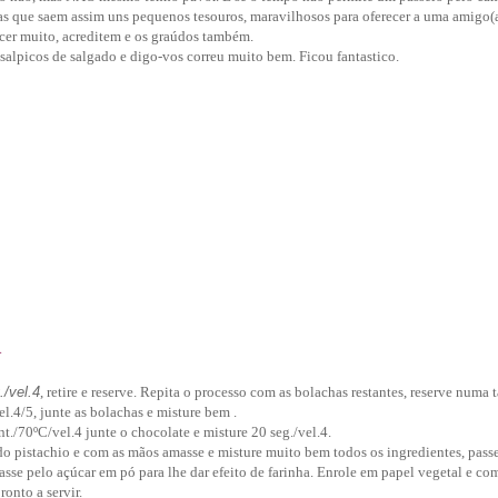
as que saem assim uns pequenos tesouros, maravilhosos para oferecer a uma amigo(
cer muito, acreditem e os graúdos
também.
 salpicos de salgado e digo-vos correu muito bem. Ficou fantastico.
a
./vel.4
, retire e reserve. Repita o processo com as bolachas restantes, reserve numa 
l.4/5, junte as bolachas e misture bem .
./70ºC/vel.4 junte o chocolate e misture 20 seg./vel.4.
do pistachio e com as mãos amasse e misture muito bem todos os ingredientes, pass
asse pelo açúcar em pó para lhe dar efeito de farinha. Enrole em papel vegetal e com
ronto a servir.