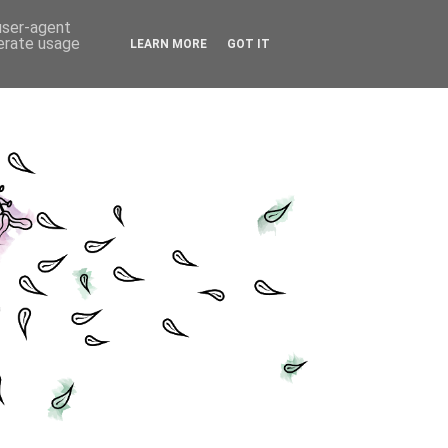
 user-agent
nerate usage
LEARN MORE
GOT IT