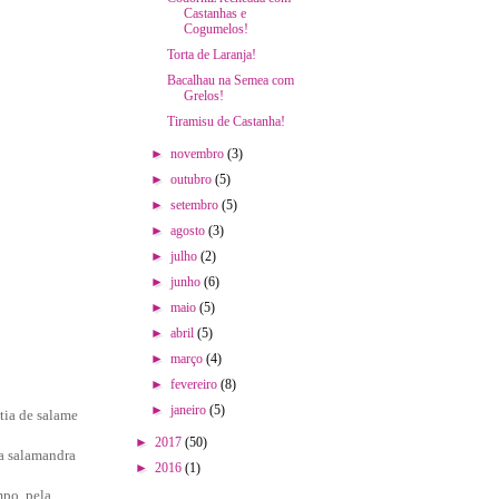
Castanhas e
Cogumelos!
Torta de Laranja!
Bacalhau na Semea com
Grelos!
Tiramisu de Castanha!
►
novembro
(3)
►
outubro
(5)
►
setembro
(5)
►
agosto
(3)
►
julho
(2)
►
junho
(6)
►
maio
(5)
►
abril
(5)
►
março
(4)
►
fevereiro
(8)
►
janeiro
(5)
tia de salame
►
2017
(50)
a salamandra
►
2016
(1)
mpo, pela