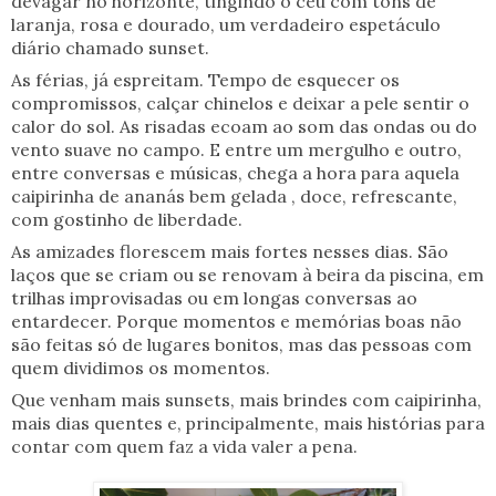
devagar no horizonte, tingindo o céu com tons de
laranja, rosa e dourado, um verdadeiro espetáculo
diário chamado sunset.
As férias, já espreitam. Tempo de esquecer os
compromissos, calçar chinelos e deixar a pele sentir o
calor do sol. As risadas ecoam ao som das ondas ou do
vento suave no campo. E entre um mergulho e outro,
entre conversas e músicas, chega a hora para aquela
caipirinha de ananás bem gelada , doce, refrescante,
com gostinho de liberdade.
As amizades florescem mais fortes nesses dias. São
laços que se criam ou se renovam à beira da piscina, em
trilhas improvisadas ou em longas conversas ao
entardecer. Porque momentos e memórias boas não
são feitas só de lugares bonitos, mas das pessoas com
quem dividimos os momentos.
Que venham mais sunsets, mais brindes com caipirinha,
mais dias quentes e, principalmente, mais histórias para
contar com quem faz a vida valer a pena.