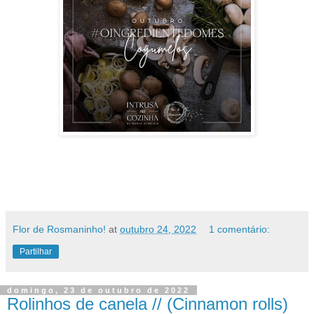
Flor de Rosmaninho!
at
outubro 24, 2022
1 comentário:
Partilhar
domingo, 23 de outubro de 2022
Rolinhos de canela // (Cinnamon rolls)