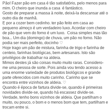
Pão! Fazer pão em casa é tão satisfatório, pelo menos para
mim. O cheiro que inunda a casa é fantástico.
Gosto de preparar a massa à noite, deixá-la descansar até o
outro dia de manhã.
E por a cozer bem cedinho. ter pão feito em casa ao
pequeno almoço é um verdadeiro luxo. Acordar com cheiro
de pão que vem do forno é um luxo. Coisa simples mas tão
boa... Um dia (domingo) de chuva, um pão no forno. Não
podia ser mais perfeito, docinho ♡
Hoje trago um pão de mistura, farinha de trigo e farinha de
centeio, farinhas biológicas, bem artesanais. Isto são
privilégios de trabalhar na aldeia.
Mimos destes já são coisas muito muito raras. Considero-
me uma pessoa de sorte. Pois ainda vou tendo acesso a
uma enorme variedade de produtos biológicos e grande
parte oferecidos com muito carinho. Carinho que se
encontra entre vizinhos de aldeia. ♡
Quando é época de fartura divide-se, quando é primeiras
novidades divide-se, quando há escassez divide-se.
Verdade, tenho bons vizinhos de aldeia. Que partilham o
muito, ou pouco, o bom e o menos bom que tem, partilham e
trocam entre si.