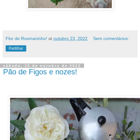
Flor de Rosmaninho!
at
outubro 23, 2022
Sem comentários:
Partilhar
sábado, 15 de outubro de 2022
Pão de Figos e nozes!