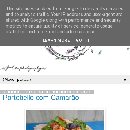
This site uses cookies from Google to deliver its services
and to analyze traffic. Your IP address and user-agent are
shared with Google along with performance and security
metrics to ensure quality of service, generate usage
statistics, and to detect and address abuse.
LEARN MORE
GOT IT
▼
segunda-feira, 31 de outubro de 2022
Portobello com Camarão!