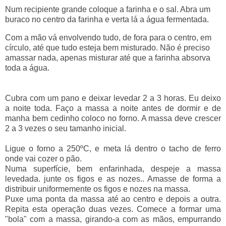
Num recipiente grande coloque a farinha e o sal. Abra um
buraco no centro da farinha e verta lá a água fermentada.
Com a mão vá envolvendo tudo, de fora para o centro, em
círculo, até que tudo esteja bem misturado. Não é preciso
amassar nada, apenas misturar até que a farinha absorva
toda a água.
Cubra com um pano e deixar levedar 2 a 3 horas. Eu deixo
a noite toda. Faço a massa a noite antes de dormir e de
manha bem cedinho coloco no forno. A massa deve crescer
2 a 3 vezes o seu tamanho inicial.
Ligue o forno a 250ºC, e meta lá dentro o tacho de ferro
onde vai cozer o pão.
Numa superfície, bem enfarinhada, despeje a massa
levedada. junte os figos e as nozes.. Amasse de forma a
distribuir uniformemente os figos e nozes na massa.
Puxe uma ponta da massa até ao centro e depois a outra.
Repita esta operação duas vezes. Comece a formar uma
"bola" com a massa, girando-a com as mãos, empurrando