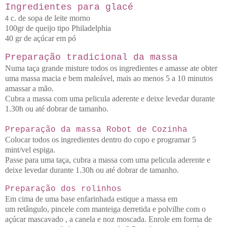
Ingredientes para glacé
c. de sopa de leite
morno
4
100gr de queijo tipo Philadelphia
40 gr de açúcar em pó
Preparação tradicional da massa
Numa taça grande misture todos os ingredientes e amasse ate obter
uma massa macia e bem maleável, mais ao menos 5 a 10 minutos
amassar a mão.
Cubra a massa com uma pelicula aderente e deixe levedar durante
1.30h ou até dobrar de tamanho.
Preparação da massa Robot de Cozinha
Colocar todos os ingredientes dentro do copo e programar 5
mint/vel espiga.
Passe para uma taça, c
ubra a massa com uma pelicula aderente e
deixe levedar durante 1.30h ou até dobrar de tamanho.
Preparação dos rolinhos
Em cima de uma base enfarinhada e
stique a massa em
um
retângulo, pincele com manteiga derretida e polvilhe com o
açúcar mascavado , a canela e noz
moscada. Enrole em forma de