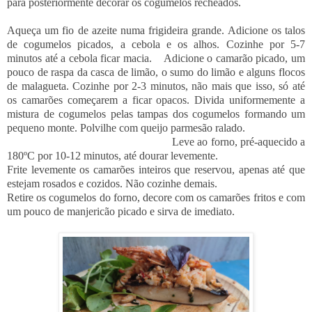
para posteriormente decorar os cogumelos recheados.
Aqueça um fio de azeite numa frigideira grande. Adicione os talos
de cogumelos picados, a cebola e os alhos. Cozinhe por 5-7
minutos até a cebola ficar macia. Adicione o camarão picado, um
pouco de raspa da casca de limão, o sumo do limão e alguns flocos
de malagueta. Cozinhe por 2-3 minutos, não mais que isso, só até
os camarões começarem a ficar opacos. Divida uniformemente a
mistura de cogumelos pelas tampas dos cogumelos formando um
pequeno monte.
Polvilhe com queijo parmesão ralado.
Leve ao forno, pré-aquecido a
180ºC por 10-12 minutos, até dourar levemente.
Frite levemente os camarões inteiros que reservou, apenas até que
estejam rosados ​​e cozidos. Não cozinhe demais.
Retire os cogumelos do forno, decore com os camarões fritos e com
um pouco de manjericão picado e sirva de imediato.