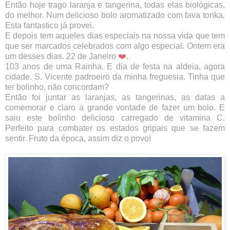
Então hoje trago laranja e tangerina, todas elas biológicas,
do melhor. Num delicioso bolo aromatizado com fava tonka.
Esta fantastico já provei.
E depois tem aqueles dias especiais na nossa vida que tem
que ser marcados celebrados com algo especial. Ontem era
um desses dias. 22 de Janeiro
❤️.
103 anos de uma Rainha. E dia de festa na aldeia, agora
cidade. S. Vicente padroeiro da minha freguesia. Tinha que
ter bolinho, não concordam?
Então foi juntar as laranjas, as tangerinas, as datas a
comemorar e claro a grande vontade de fazer um bolo. E
saiu este bolinho delicioso carregado de vitamina C.
Perfeito para combater os estados gripais que se fazem
sentir. Fruto da época, assim diz o povo!