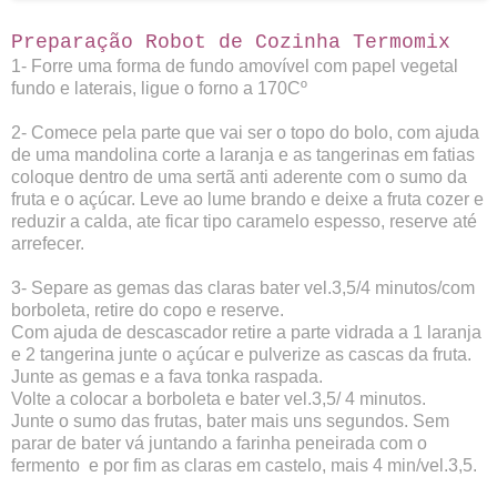
Preparação Robot de Cozinha Termomix
1- Forre uma forma de fundo amovível
com papel vegetal
fundo e laterais, ligue o forno a 170Cº
2- Comece pela parte que vai ser o topo do bolo, com ajuda
de uma mandolina corte a laranja e as tangerinas em fatias
coloque dentro de uma sertã anti aderente com o sumo da
fruta e o açúcar. Leve ao lume brando e deixe a fruta cozer e
reduzir a calda, ate ficar tipo caramelo espesso, reserve até
arrefecer.
3- Separe as gemas das claras bater vel.3,5/4 minutos/com
borboleta, retire do copo e reserve.
Com ajuda de descascador retire a parte vidrada a 1 laranja
e 2 tangerina junte o açúcar e pulverize as cascas da fruta.
Junte as gemas e a fava tonka raspada.
Volte a colocar a borboleta e bater vel.3,5/ 4 minutos.
Junte o sumo das frutas, bater mais uns segundos. Sem
parar de bater vá juntando a farinha peneirada com o
fermento e por fim as claras em castelo, mais 4 min/vel.3,5.