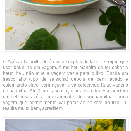
O Açúcar Baunilhado é muito simples de fazer. Sempre que
usar baunilha em vagem. A melhor maneira de ter sabor a
baunilha , não atire a vagem vazia para o lixo. Encha um
frasco alto (tipo de salsicha) depois de bem lavado e
esterilizado
claro, com açúcar e vá
colocando lá as vagens
de baunilha. Até 3 por frasco, açúcar a escolha. E assim terá
um delicioso açúcar bem aromatizado com baunilha, com a
vagem que normalmente vai parar ao caixote do lixo.
E
resulta muito bem, acreditem!