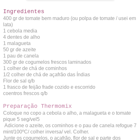
Ingredientes
400 gr de tomate bem maduro (ou polpa de tomate / usei em
lata)
1 cebola media
4 dentes de alho
1 malagueta
50 gr de azeite
1 pau de canela
300 gr de cogumelos frescos laminados
1 colher de chá de cominhos
1/2 colher de chá de açafrão das Índias
Flor de sal q/b
1 frasco de feijão frade cozido e escorrido
coentros frescos q/b
Preparação Thermomix
Coloque no copo a cebola o alho, a malagueta e o tomate
pique 5 seg/vel5
Adicione o azeite, os cominhos e o pau de canela refogue 7
mint/100ºC/ colher inversa/ vel. Colher.
Junte os cogumelos, o açafrão, flor de sal e parte dos