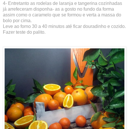
4- Entretanto as rodelas de laranja e tangerina cozinhadas
já arrefeceram disponha- as a gosto no fundo da forma
assim como o caramelo que se formou e verta a massa do
bolo por cima.
Leve ao forno 30 a 40 minutos até ficar douradinho e cozido.
Fazer teste do palito.