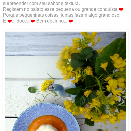
surpreender com seu sabor e textura.
Registem no palato essa pequena ou grande conquista
❤️
Porque pequeninas coisas, juntas fazem algo grandioso!
E
❤️
... doce...
❤️
Bem docinho...
❤️