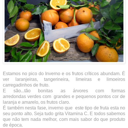
Estamos no pico do Inverno e os frutos críticos abundam. É
ver laranjeiras, tangerineira, limeiras e limoeiros
carregadinhos de fruto.
E são...tão bonitas as árvores com formas
arredondas verdes com grandes e pequenos pontos cor de
laranja e amarelo, os frutos claro.
É também nesta fase, inverno que este tipo de fruta esta no
seu ponto alto. Seja tudo grita Vitamina C. E todos sabemos
que não tem nada melhor, com mais sabor do que produto
de época.