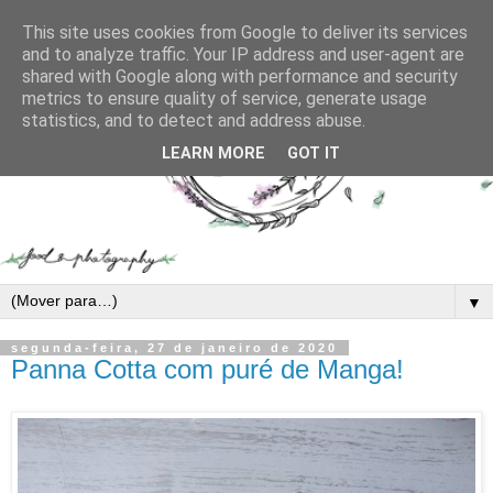
This site uses cookies from Google to deliver its services
and to analyze traffic. Your IP address and user-agent are
shared with Google along with performance and security
metrics to ensure quality of service, generate usage
statistics, and to detect and address abuse.
LEARN MORE
GOT IT
▼
segunda-feira, 27 de janeiro de 2020
Panna Cotta com puré de Manga!