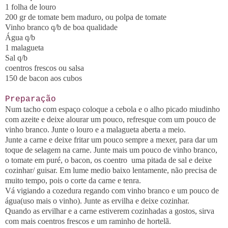
1 folha de louro
200 gr de tomate bem maduro, ou polpa de tomate
Vinho branco q/b de boa qualidade
Água q/b
1 malagueta
Sal q/b
coentros frescos ou salsa
150 de bacon aos cubos
Preparação
Num tacho com espaço coloque a cebola e o alho picado miudinho
com azeite e deixe alourar um pouco, refresque com um pouco de
vinho branco. Junte o louro e a malagueta aberta a meio.
Junte a carne e deixe fritar um pouco sempre a mexer, para dar um
toque de selagem na carne. Junte mais um pouco de vinho branco,
o tomate em puré, o bacon, os coentro uma pitada de sal e deixe
cozinhar/ guisar. Em lume medio baixo lentamente, não precisa de
muito tempo, pois o corte da carne e tenra.
Vá vigiando a cozedura regando com vinho branco e um pouco de
água(uso mais o vinho). Junte as ervilha e deixe cozinhar.
Quando as ervilhar e a carne estiverem cozinhadas a gostos, sirva
com mais coentros frescos e um raminho de hortelã.