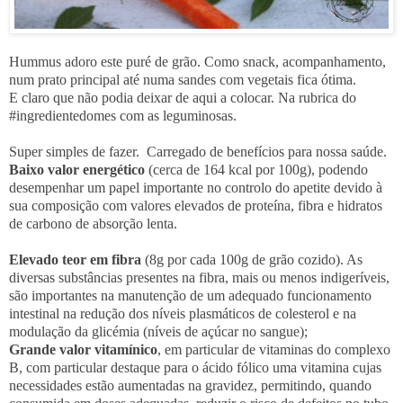
Hummus adoro este puré de grão. Como snack, acompanhamento,
num prato principal até numa sandes com vegetais fica ótima.
E claro que não podia deixar de aqui a colocar. Na rubrica do
#ingredientedomes com as leguminosas.
Super simples de fazer. Carregado de benefícios para nossa saúde.
Baixo valor energético
(cerca de 164 kcal por 100g), podendo
desempenhar um papel importante no controlo do apetite devido à
sua composição com valores elevados de proteína, fibra e hidratos
de carbono de absorção lenta.
Elevado teor em fibra
(8g por cada 100g de grão cozido). As
diversas substâncias presentes na fibra, mais ou menos indigeríveis,
são importantes na manutenção de um adequado funcionamento
intestinal na redução dos níveis plasmáticos de colesterol e na
modulação da glicémia (níveis de açúcar no sangue);
Grande valor vitamínico
, em particular de vitaminas do complexo
B, com particular destaque para o ácido fólico uma vitamina cujas
necessidades estão aumentadas na gravidez, permitindo, quando