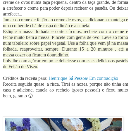
creme de ovos numa taça pequena, dentro da taça grande, de forma
a arrefecer o creme para poder depois rechear os pastéis. Ou deixar
arrefecer...
Juntar o creme de feijão ao creme de ovos, e adicionar a manteiga e
uma colher de chá de raspa de limão e a canela.
Estique a massa folhada e corte círculos, recheie com o creme e
feche muito bem a massa. Pincele com gema de ovo. Leve ao forno
num tabuleiro sobre papel vegetal. Use a folha que vem já na massa
folhada, reaproveitar, sempre. Durante 15 a 20 minutos , até a
massa cozer ou ficarem douradinho.
Polvilhe com açúcar em pó e delicie-se com estes deliciosos pastéis
de Feijão de Viseu.
Créditos da receita para:
Henrrique Sá Pessoa/ Em contradição
Receita seguida quase a risca. Tirei as nozes, porque não tinha em
casa e adicionei canela ao recheio (gosto pessoal) e ficou muito
bem, garanto 😙