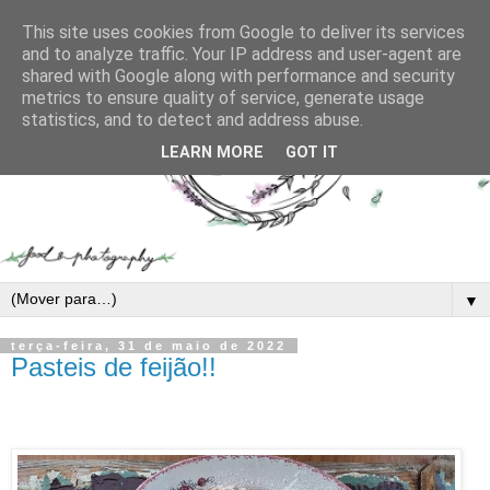
This site uses cookies from Google to deliver its services
and to analyze traffic. Your IP address and user-agent are
shared with Google along with performance and security
metrics to ensure quality of service, generate usage
statistics, and to detect and address abuse.
LEARN MORE
GOT IT
▼
terça-feira, 31 de maio de 2022
Pasteis de feijão!!