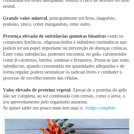
consumida em doses adequadas, reduzir o risco de defeitos no tubo
neural.
Grande valor mineral
, principalmente em ferro, magnésio,
potássio, zinco, cobre manganésio, entre outro.
Presença elevada de substâncias químicas bioativas
como os
compostos fenólicos, oligossacáridos e inibidores enzimáticos que
podem ter um papel importante na prevenção de doenças crónicas.
Entre estas substâncias, podemos encontrar, no grão, carotenoides
como β-carotenos, luteína, xantinas e licopenos. Pensa-se que estas
substâncias, quando consumidas em quantidades adequadas e de
forma regular, podem neutralizar os radicais livres e combater o
processo de envelhecimento das células.
Valor elevado de proteína vegetal
. Apesar de a proteína do grão
não ser completa, ao ser combinada com cereais, como o arroz, o
seu aproveitamento pelo organismo aumenta.
Se quiser saber um pouco mais tem aqui o:
Artigo completo