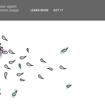
 user-agent
nerate usage
LEARN MORE
GOT IT