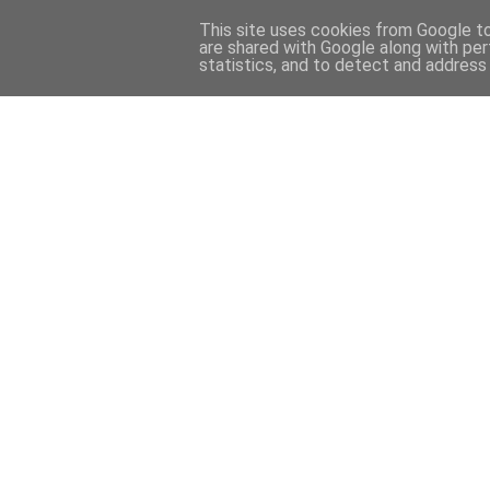
This site uses cookies from Google to 
are shared with Google along with per
statistics, and to detect and address