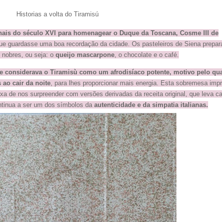
Historias a volta do Tiramisú
finais do século XVI para homenagear o Duque da Toscana, Cosme III de
ue guardasse uma boa recordação da cidade. Os pasteleiros de Siena prepar
nobres, ou seja: o
queijo mascarpone
, o chocolate e o café.
e considerava o Tiramisù como um afrodisíaco potente, motivo pelo qua
ao cair da noite
, para lhes proporcionar mais energia. Esta sobremesa impr
xa de nos surpreender com versões derivadas da receita original, que leva ca
ntinua a ser um dos símbolos da
autenticidade e da simpatia italianas.