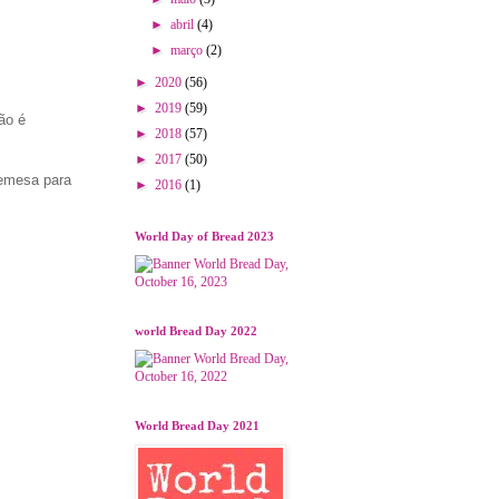
►
abril
(4)
►
março
(2)
►
2020
(56)
►
2019
(59)
ão é
►
2018
(57)
►
2017
(50)
remesa para
►
2016
(1)
World Day of Bread 2023
world Bread Day 2022
World Bread Day 2021