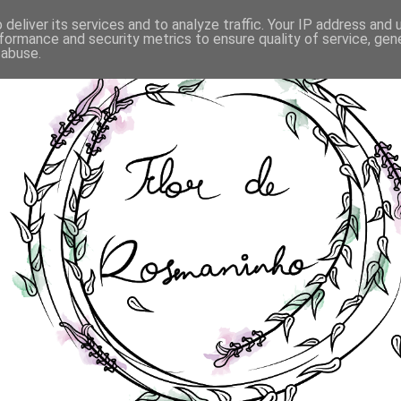
deliver its services and to analyze traffic. Your IP address and
formance and security metrics to ensure quality of service, ge
 abuse.