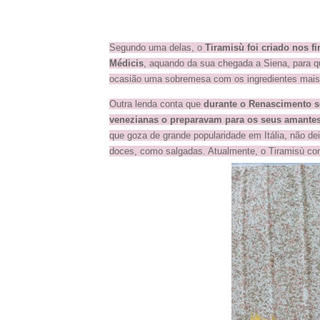
Segundo uma delas, o
Tiramisù foi criado nos 
Médicis
, aquando da sua chegada a Siena, para q
ocasião uma sobremesa com os ingredientes mais 
Outra lenda conta que
durante o Renascimento s
venezianas o preparavam para os seus amantes 
que goza de grande popularidade em Itália, não dei
doces, como salgadas. Atualmente, o Tiramisù co