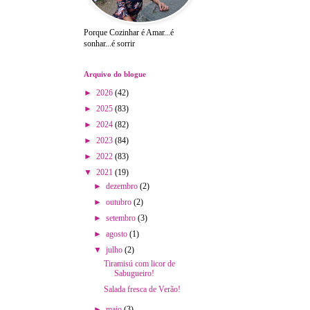
Porque Cozinhar é Amar...é
sonhar...é sorrir
Arquivo do blogue
►
2026
(42)
►
2025
(83)
►
2024
(82)
►
2023
(84)
►
2022
(83)
▼
2021
(19)
►
dezembro
(2)
►
outubro
(2)
►
setembro
(3)
►
agosto
(1)
▼
julho
(2)
Tiramisú com licor de
Sabugueiro!
Salada fresca de Verão!
►
maio
(3)