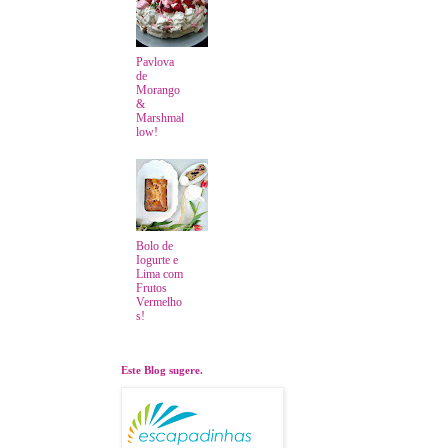
Pavlova
de
Morango
&
Marshmal
low!
Bolo de
Iogurte e
Lima com
Frutos
Vermelho
s!
Este Blog sugere.