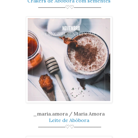
Crakers de Abóbora com sementes
────────♡♡────────
_maria.amora / Maria Amora
Leite de Abóbora
────────♡♡────────