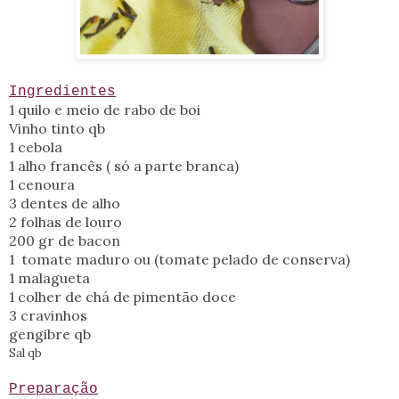
Ingredientes
1 quilo e meio de rabo de boi
Vinho tinto qb
1 cebola
1 alho francês ( só a parte branca)
1 cenoura
3 dentes de alho
2 folhas de louro
200 gr de bacon
1 tomate maduro ou (tomate pelado de conserva)
1 malagueta
1 colher de chá de pimentão doce
3 cravinhos
gengibre qb
Sal qb
Preparação