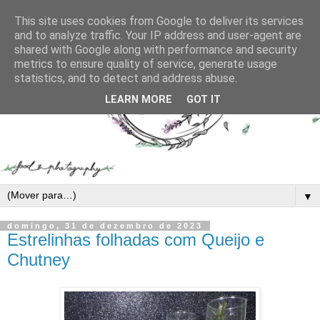
This site uses cookies from Google to deliver its services
and to analyze traffic. Your IP address and user-agent are
shared with Google along with performance and security
metrics to ensure quality of service, generate usage
statistics, and to detect and address abuse.
LEARN MORE
GOT IT
▼
domingo, 31 de dezembro de 2023
Estrelinhas folhadas com Queijo e
Chutney