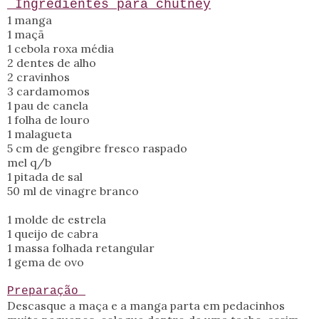
Ingredientes para chutney
1 manga
1 maçã
1 cebola roxa média
2 dentes de alho
2 cravinhos
3 cardamomos
1 pau de canela
1 folha de louro
1 malagueta
5 cm de gengibre fresco raspado
mel q/b
1 pitada de sal
50 ml de vinagre branco
1 molde de estrela
1 queijo de cabra
1 massa folhada retangular
1 gema de ovo
Preparação
Descasque a maça e a manga parta em pedacinhos