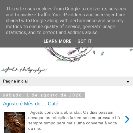
This site uses cookies from Google to deliver its services
and to analyze traffic. Your IP address and user-agent are
shared with Google along with performance and security
metrics to ensure quality of service, generate usage
statistics, and to detect and address abuse.
LEARN MORE
GOT IT
▼
sábado, 1 de agosto de 2026
Agosto é Mês de ... Café
›
Agosto convida a abrandar. Os dias passam
devagar, as refeições fazem-se sem pressa e há
sempre tempo para mais uma conversa à volta
da me...