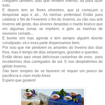
cheguem também, dias que rendem imenso, dá para fazer
tudo.
E depois tem as flores silvestres, que já começam a
despontar aqui e ali... As minhas preferidas! Então para
celebrar o fim de Fevereiro o fim do Inverno, eu não sou anti
Inverno até gosto, das árvores despidas o manto branco que
em algumas zonas se impõem, o gelo as manhas de
nevoeiro cerrado...
É bonito sim mas agreste e tem sempre alguém doente
constipado, vá e essa parte dispensamos bem.
Por isso que me perdoem os amantes do Inverno dos dias
frios, mas é tempo de dias solarengos, grandes e quentes.
Então deixo aqui umas deliciosas castanhas de ovos, para
recebermos dias
carregados de sol. E nos despedirmos do
gélido Inverno.
São bem simples de se fazerem só requer um pouco de
paciência e claro muito Amor.
Espero que gostem!