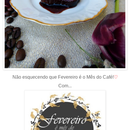
Não esquecendo que Fevereiro é o Mês do Café
!
♡
Com...