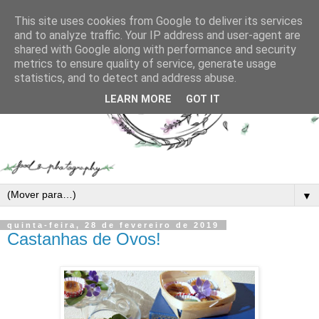
This site uses cookies from Google to deliver its services
and to analyze traffic. Your IP address and user-agent are
shared with Google along with performance and security
metrics to ensure quality of service, generate usage
statistics, and to detect and address abuse.
LEARN MORE
GOT IT
▼
quinta-feira, 28 de fevereiro de 2019
Castanhas de Ovos!