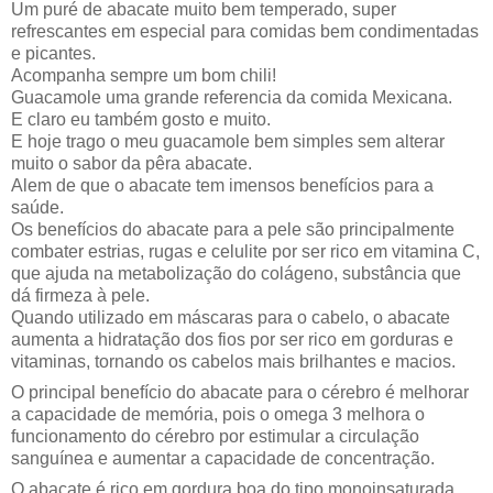
Um puré de abacate muito bem temperado, super
refrescantes em especial para comidas bem condimentadas
e picantes.
Acompanha sempre um bom chili!
Guacamole uma grande referencia da comida Mexicana.
E claro eu também gosto e muito.
E hoje trago o meu guacamole bem simples sem alterar
muito o sabor da pêra abacate.
Alem de que o abacate tem imensos benefícios para a
saúde.
Os benefícios do abacate para a pele são principalmente
combater estrias, rugas e celulite por ser rico em vitamina C,
que ajuda na metabolização do colágeno, substância que
dá firmeza à pele.
Quando utilizado em máscaras para o cabelo, o abacate
aumenta a hidratação dos fios por ser rico em gorduras e
vitaminas, tornando os cabelos mais brilhantes e macios.
O principal benefício do abacate para o cérebro é melhorar
a capacidade de memória, pois o omega 3 melhora o
funcionamento do cérebro por estimular a circulação
sanguínea e aumentar a capacidade de concentração.
O abacate é rico em gordura boa do tipo monoinsaturada