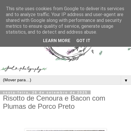
This site uses cookies from Google to deliver its services
and to analyze traffic. Your IP address and user-agent are
shared with Google along with performance and security
metrics to ensure quality of service, generate usage
statistics, and to detect and address abuse.
LEARN MORE
GOT IT
▼
sexta-feira, 26 de setembro de 2025
Risotto de Cenoura e Bacon com
Plumas de Porco Preto