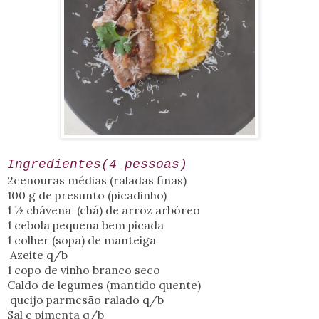
Ingredientes(4 pessoas)
2cenouras médias (raladas finas)
100 g de presunto (picadinho)
1 ½ chávena (chá) de arroz arbóreo
1 cebola pequena bem picada
1
c
olher (
sopa) de manteiga
Azeite q/b
1 copo de vinho branco seco
Caldo de legumes (mantido quente)
queijo parmesão ralado q/b
Sal e pimenta q/b