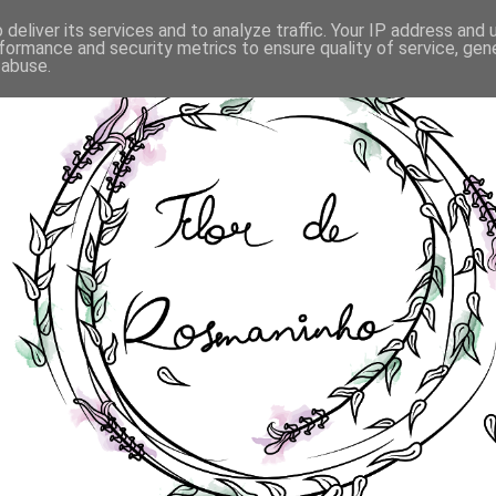
deliver its services and to analyze traffic. Your IP address and
formance and security metrics to ensure quality of service, ge
 abuse.