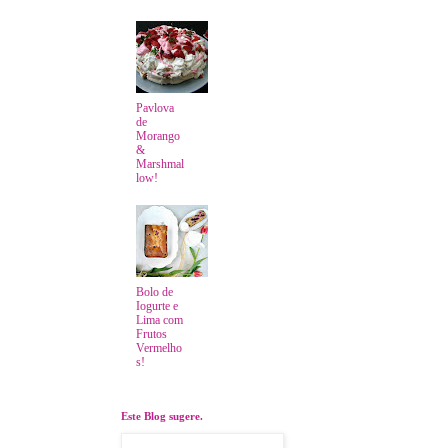
Pavlova
de
Morango
&
Marshmal
low!
Bolo de
Iogurte e
Lima com
Frutos
Vermelho
s!
Este Blog sugere.