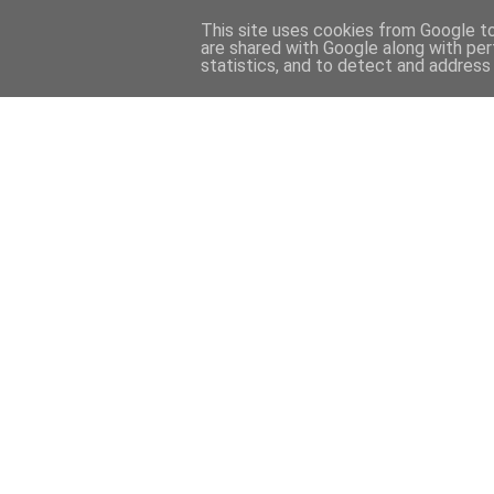
This site uses cookies from Google to 
are shared with Google along with per
statistics, and to detect and address