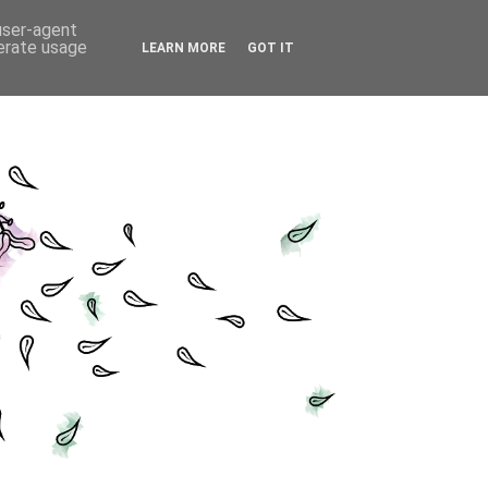
 user-agent
nerate usage
LEARN MORE
GOT IT