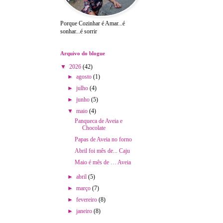
Porque Cozinhar é Amar...é
sonhar...é sorrir
Arquivo do blogue
▼
2026
(42)
►
agosto
(1)
►
julho
(4)
►
junho
(5)
▼
maio
(4)
Panqueca de Aveia e
Chocolate
Papas de Aveia no forno
Abril foi mês de... Caju
Maio é mês de … Aveia
►
abril
(5)
►
março
(7)
►
fevereiro
(8)
►
janeiro
(8)