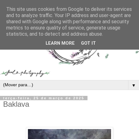
This site uses cookies from Google to deliver its services
and to analyze traffic. Your IP address and user-agent are
shared with Google along with performance and security
metrics to ensure quality of service, generate usage
statistics, and to detect and address abuse.
LEARN MORE
GOT IT
▼
terça-feira, 25 de março de 2025
Baklava