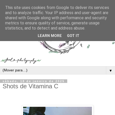
This site uses cookies from Google to deliver its services
and to analyze traffic. Your IP address and user-agent are
shared with Google along with performance and security
metrics to ensure quality of service, generate usage
statistics, and to detect and address abuse.
LEARN MORE
GOT IT
▼
sábado, 18 de janeiro de 2025
Shots de Vitamina C