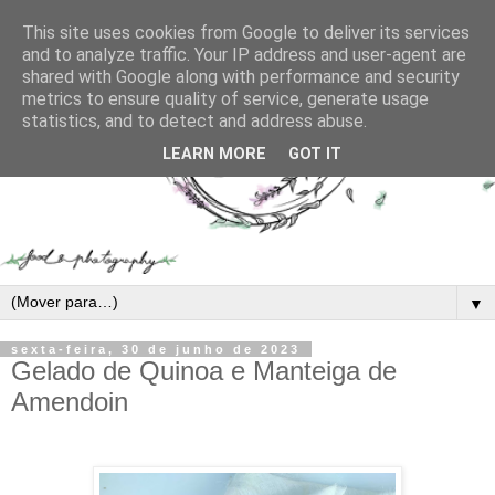
This site uses cookies from Google to deliver its services
and to analyze traffic. Your IP address and user-agent are
shared with Google along with performance and security
metrics to ensure quality of service, generate usage
statistics, and to detect and address abuse.
LEARN MORE
GOT IT
▼
sexta-feira, 30 de junho de 2023
Gelado de Quinoa e Manteiga de
Amendoin