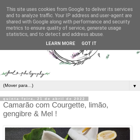
This site uses cookies from Google to deliver its services
and to analyze traffic. Your IP address and user-agent are
shared with Google along with performance and security
metrics to ensure quality of service, generate usage
statistics, and to detect and address abuse.
LEARN MORE
GOT IT
▼
quinta-feira, 21 de abril de 2022
Camarão com Courgette, limão,
gengibre & Mel !