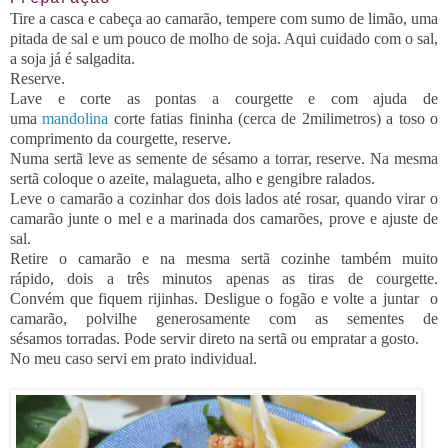
Tire a casca e cabeça ao camarão, tempere com sumo de limão, uma
pitada de sal e um pouco de molho de soja. Aqui cuidado com o sal,
a soja já é salgadita.
Reserve.
Lave e corte as pontas a courgette e com ajuda de
uma
mandolina
corte fatias fininha (cerca de 2milimetros) a toso o
comprimento da courgette, reserve.
Numa sertã leve as semente de sésamo a torrar, reserve. Na mesma
sertã coloque o azeite, malagueta, alho e gengibre ralados.
Leve o camarão a cozinhar dos dois lados até rosar, quando virar o
camarão junte o mel e a marinada dos camarões, prove e ajuste de
sal.
Retire o camarão e na mesma sertã cozinhe também muito
rápido, dois a três minutos apenas as tiras de courgette.
Convém que fiquem rijinhas. Desligue o fogão e volte a juntar o
camarão, polvilhe generosamente com as sementes de
sésamos torradas. Pode servir direto na sertã ou empratar a gosto.
No meu caso servi em prato individual.