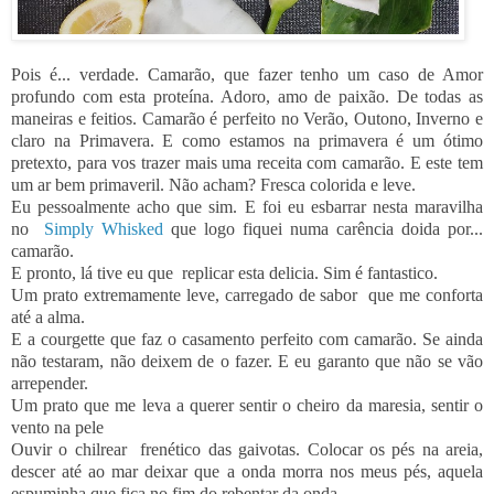
Pois é... verdade. Camarão, que fazer tenho um caso de Amor
profundo com esta proteína
. Adoro, amo de paixão. De todas as
maneiras e feitios. Camarão é perfeito no Verão, Outono, Inverno e
claro na Primavera. E como estamos na primavera é um ótimo
pretexto, para vos trazer mais uma receita com camarão. E este tem
um ar bem primaveril. Não acham? Fresca colorida e leve.
Eu pessoalmente acho que sim. E foi eu esbarrar nesta maravilha
no
Simply Whisked
que logo fiquei numa carência doida por...
camarão.
E pronto, lá tive eu que replicar esta delicia. Sim é fantastico.
Um prato extremamente leve, carregado de sabor que me conforta
até a alma.
E a courgette que faz o casamento perfeito com camarão. Se ainda
não testaram, não deixem de o fazer. E eu garanto que não se vão
arrepender.
Um prato que me leva a querer sentir o cheiro da maresia, sentir o
vento na pele
Ouvir o chilrear frenético das gaivotas. Colocar os pés na areia,
descer até ao mar deixar que a onda morra nos meus pés, aquela
espuminha que fica no fim do rebentar da onda...