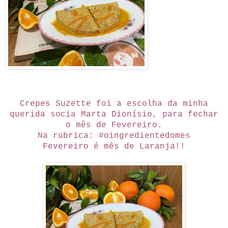
Crepes Suzette foi a escolha da minha
querida socia Marta Dionísio, para fechar
o mês de Fevereiro.
Na rubrica: #oingredientedomes
Fevereiro é mês de Laranja!!