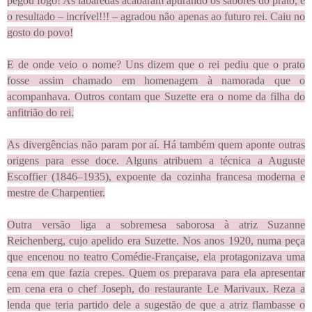
pegou fogo! As labaredas acabaram apurando os sabores do prato, e
o resultado – incrível!!! – agradou não apenas ao futuro rei. Caiu no
gosto do povo!
E de onde veio o nome? Uns dizem que o rei pediu que o prato
fosse assim chamado em homenagem à namorada que o
acompanhava. Outros contam que Suzette era o nome da filha do
anfitrião do rei.
As divergências não param por aí. Há também quem aponte outras
origens para esse doce. Alguns atribuem a técnica a Auguste
Escoffier (1846–1935), expoente da cozinha francesa moderna e
mestre de Charpentier.
Outra versão liga a sobremesa saborosa à atriz Suzanne
Reichenberg, cujo apelido era Suzette. Nos anos 1920, numa peça
que encenou no teatro Comédie-Française, ela protagonizava uma
cena em que fazia crepes. Quem os preparava para ela apresentar
em cena era o chef Joseph, do restaurante Le Marivaux. Reza a
lenda que teria partido dele a sugestão de que a atriz flambasse o