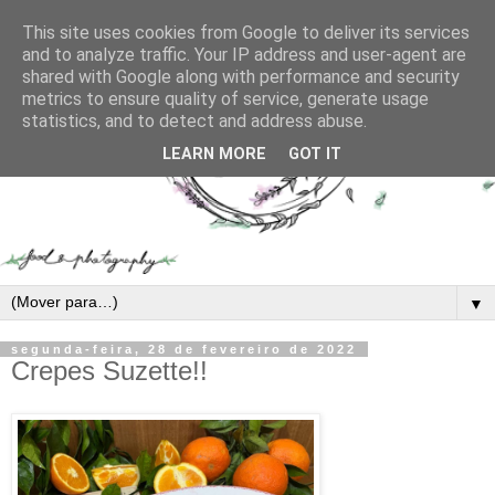
This site uses cookies from Google to deliver its services
and to analyze traffic. Your IP address and user-agent are
shared with Google along with performance and security
metrics to ensure quality of service, generate usage
statistics, and to detect and address abuse.
LEARN MORE
GOT IT
▼
segunda-feira, 28 de fevereiro de 2022
Crepes Suzette!!