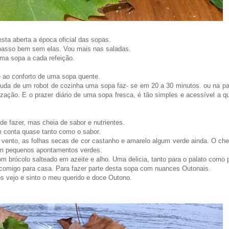
sta aberta a época oficial das sopas.
passo bem sem elas. Vou mais nas saladas.
ma sopa a cada refeição.
 ao conforto de uma sopa quente.
juda de um robot de cozinha uma sopa faz- se em 20 a 30 minutos. ou na pa
ação. E o prazer diário de uma sopa fresca, é tão simples e acessível a q
de fazer, mas cheia de sabor e nutrientes.
 conta quase tanto como o sabor.
vento, as folhas secas de cor castanho e amarelo algum verde ainda. O che
om pequenos apontamentos verdes.
m brócolo salteado em azeite e alho. Uma delicia, tanto para o palato como p
comigo para casa. Para fazer parte desta sopa com nuances Outonais.
s vejo e sinto o meu querido e doce Outono.