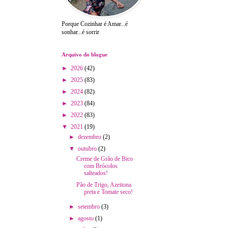
Porque Cozinhar é Amar...é
sonhar...é sorrir
Arquivo do blogue
►
2026
(42)
►
2025
(83)
►
2024
(82)
►
2023
(84)
►
2022
(83)
▼
2021
(19)
►
dezembro
(2)
▼
outubro
(2)
Creme de Grão de Bico
com Brócolos
salteados!
Pão de Trigo, Azeitona
preta e Tomate seco!
►
setembro
(3)
►
agosto
(1)