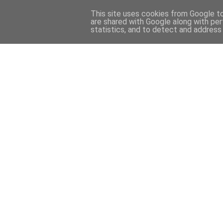
This site uses cookies from Google to 
are shared with Google along with per
statistics, and to detect and address