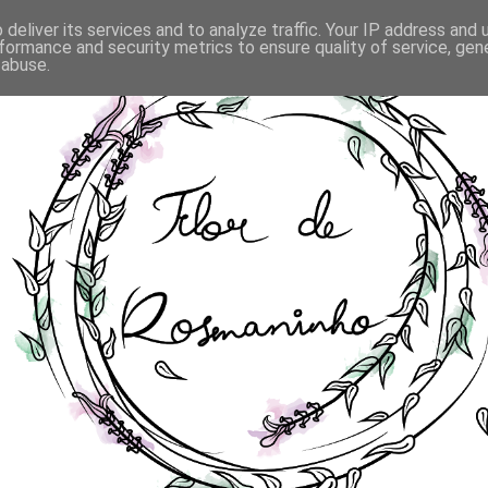
deliver its services and to analyze traffic. Your IP address and
formance and security metrics to ensure quality of service, ge
 abuse.