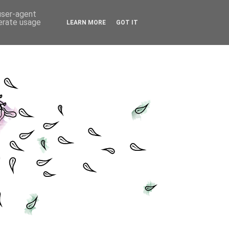
 user-agent
nerate usage
LEARN MORE
GOT IT