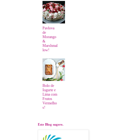
Pavlova
de
Morango
&
Marshmal
low!
Bolo de
Iogurte e
Lima com
Frutos
Vermelho
s!
Este Blog sugere.