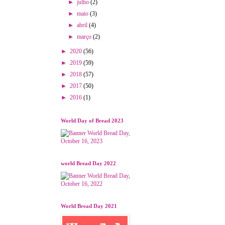
►
julho
(2)
►
maio
(3)
►
abril
(4)
►
março
(2)
►
2020
(56)
►
2019
(59)
►
2018
(57)
►
2017
(50)
►
2016
(1)
World Day of Bread 2023
world Bread Day 2022
World Bread Day 2021