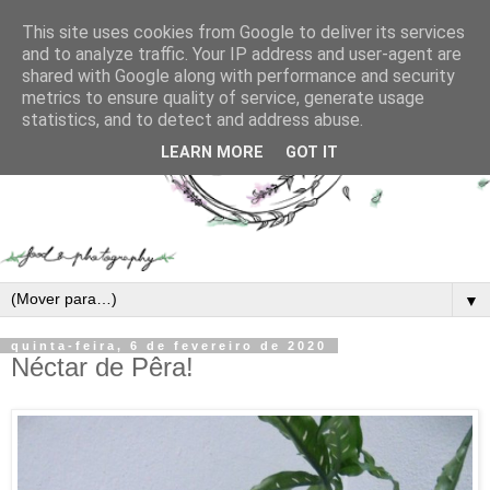
This site uses cookies from Google to deliver its services
and to analyze traffic. Your IP address and user-agent are
shared with Google along with performance and security
metrics to ensure quality of service, generate usage
statistics, and to detect and address abuse.
LEARN MORE
GOT IT
▼
quinta-feira, 6 de fevereiro de 2020
Néctar de Pêra!