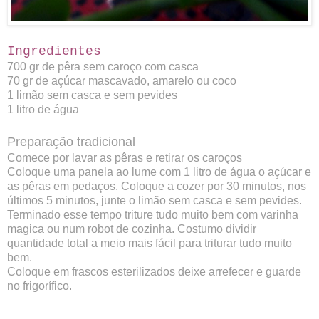
Ingredientes
700 gr de pêra sem caroço com casca
70 gr de açúcar mascavado, amarelo ou coco
1 limão sem casca e sem pevides
1 litro de água
Preparação tradicional
Comece por lavar as pêras e retirar os caroços
Coloque uma panela ao lume com 1 litro de água o açúcar e
as pêras em pedaços. Coloque a cozer por 30 minutos, nos
últimos 5 minutos, junte o limão sem casca e sem pevides.
Terminado esse tempo triture tudo muito bem com varinha
magica ou num robot de cozinha. Costumo dividir
quantidade total a meio mais fácil para triturar tudo muito
bem.
Coloque em frascos esterilizados deixe arrefecer e guarde
no frigorífico.