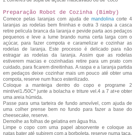
Preparação Robot de Cozinha (Bimby)
Comece pelas laranjas com ajuda de
mandolina
corte 4
laranjas as rodelas bem fininhas e outra 3 raspa a casca
retire pelicula branca da laranja e pevide parta aos pedaços
pequenos e leve a lume brando numa certa larga com o
açúcar, para fazer compota e caramelizar e cozinhar as
rodelas de laranja. Este processo é delicado para não
estragar as rodelas da laranja. Assim que as rodelas
estiverem macias e cozinhadas retire para um prato com
cuidado, para ficarem direitinhas. A raspa e a laranja partida
em pedaços deixe cozinhar mais um pouco até obter uma
compota, reserve num fraco esterilizado.
Coloque a manteiga dentro do copo e programe 2
mint/vel1./50Cº junte a bolacha e triture vel.4 a 7 at+e obter
uma areia húmida.
Passe para uma tarteira de fundo amovível, com ajuda de
uma colher prense bem no fundo para fazer a base do
cheesecake, reserve.
Demolhe as folhas de gelatina em água fria.
Limpe o copo com uma papel absorvente e coloque as
natas bater até subirem com a borboleta, reserve numa taça.