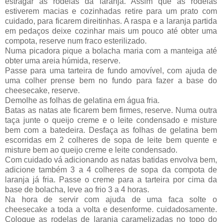
estragar as rodelas da laranja. Assim que as rodelas
estiverem macias e cozinhadas retire para um prato com
cuidado, para ficarem direitinhas. A raspa e a laranja partida
em pedaços deixe cozinhar mais um pouco até obter uma
compota, reserve num fraco esterilizado.
Numa picadora pique a bolacha maria com a manteiga até
obter uma areia húmida, reserve.
Passe para uma tarteira de fundo amovível, com ajuda de
uma colher prense bem no fundo para fazer a base do
cheesecake, reserve.
Demolhe as folhas de gelatina em água fria.
Batas as natas ate ficarem bem firmes, reserve. Numa outra
taça junte o queijo creme e o leite condensado e misture
bem com a batedeira. Desfaça as folhas de gelatina bem
escorridas em 2 colheres de sopa de leite bem quente e
misture bem ao queijo creme e leite condensado.
Com cuidado vá adicionando as natas batidas envolva bem,
adicione também 3 a 4 colheres de sopa da compota de
laranja já fria. Passe o creme para a tarteira por cima da
base de bolacha, leve ao frio 3 a 4 horas.
Na hora de servir com ajuda de uma faca solte o
cheesecake a toda a volta e desenforme. cuidadosamente.
Coloque as rodelas de laranja caramelizadas no topo do