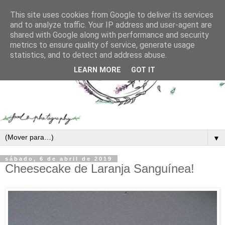
This site uses cookies from Google to deliver its services
and to analyze traffic. Your IP address and user-agent are
shared with Google along with performance and security
metrics to ensure quality of service, generate usage
statistics, and to detect and address abuse.
LEARN MORE
GOT IT
▼
sábado, 6 de abril de 2019
Cheesecake de Laranja Sanguínea!