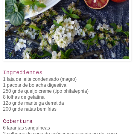
Ingredientes
1 lata de leite condensado (magro)
1 pacote de bolacha digestiva
250 gr de queijo creme (tipo philafephia)
8 folhas de gelatina
12o gr de manteiga derretida
200 gr de natas bem frias
Cobertura
6 laranjas sanguíneas
2 colheres de sopa de açúcar mascavado ou de coco