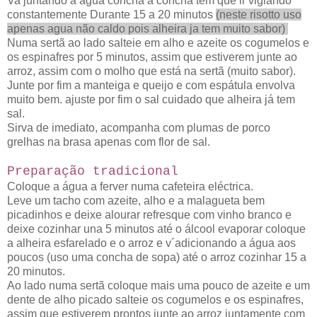
Va juntando a água concha a concha tem que ir vigiando
constantemente Durante 15 a 20 minutos
(neste risotto uso
apenas agua não caldo pois alheira ja tem muito sabor)
Numa sertã ao lado salteie em alho e azeite os cogumelos e
os espinafres por 5 minutos, assim que estiverem junte ao
arroz, assim com o molho que está na sertã (muito sabor).
Junte por fim a manteiga e queijo e com espátula envolva
muito bem. ajuste por fim o sal cuidado que alheira já tem
sal.
Sirva de imediato, acompanha com plumas de porco
grelhas na brasa apenas com flor de sal.
Preparação tradicional
Coloque a água a ferver numa cafeteira
eléctrica.
Leve um tacho com azeite, alho e a malagueta bem
picadinhos e deixe alourar refresque com vinho branco e
deixe cozinhar una 5 minutos até o álcool evaporar coloque
a alheira esfarelado e o arroz e v´adicionando a água aos
poucos (uso uma concha de sopa) até o arroz cozinhar 15 a
20 minutos.
Ao lado numa sertã coloque mais uma pouco de azeite e um
dente de alho picado salteie os cogumelos e os espinafres,
assim que estiverem prontos junte ao arroz juntamente com