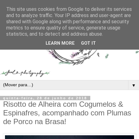
This site uses cookies from Google to deliver its services
and to analyze traffic. Your IP address and user-agent are
shared with Google along with performance and security
metrics to ensure quality of service, generate usage
statistics, and to detect and address abuse.
LEARN MORE
GOT IT
▼
quinta-feira, 28 de junho de 2018
Risotto de Alheira com Cogumelos &
Espinafres, acompanhado com Plumas
de Porco na Brasa!