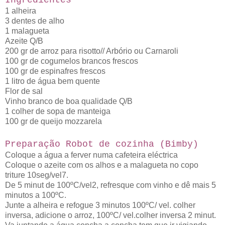
Ingredientes
1 alheira
3 dentes de alho
1 malagueta
Azeite Q/B
200 gr de arroz para risotto// Arbório ou Carnaroli
100 gr de cogumelos brancos frescos
100 gr de espinafres frescos
1 litro de água bem quente
Flor de sal
Vinho branco de boa qualidade Q/B
1 colher de sopa de manteiga
100 gr de queijo mozzarela
Preparação Robot de cozinha (Bimby)
Coloque a água a ferver numa cafeteira eléctrica
Coloque o azeite com os alhos e a malagueta no copo
triture 10seg/vel7.
De 5 minut de 100ºC/vel2, refresque com vinho e dê mais 5
minutos a 100ºC.
Junte a alheira e refogue 3 minutos 100ºC/ vel. colher
inversa, adicione o arroz, 100ºC/ vel.colher inversa 2 minut.