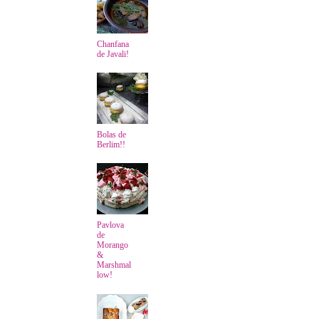
Chanfana
de Javali!
Bolas de
Berlim!!
Pavlova
de
Morango
&
Marshmal
low!