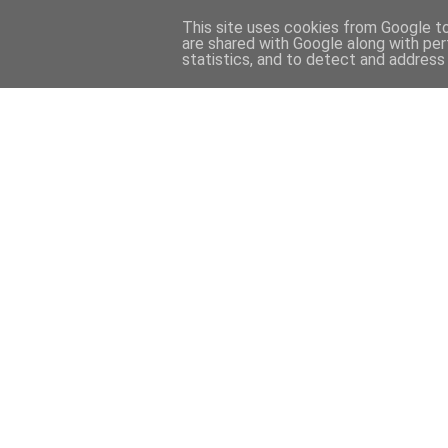
This site uses cookies from Google to 
are shared with Google along with per
statistics, and to detect and address