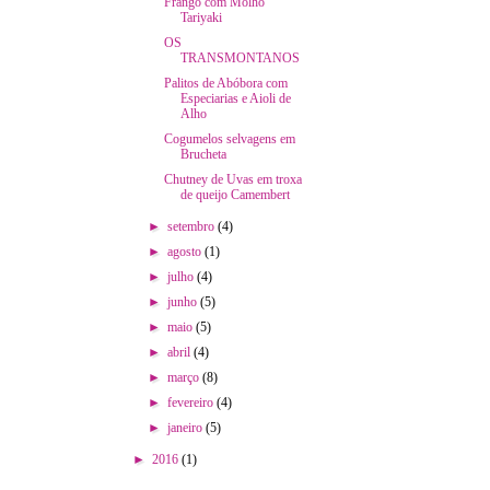
Frango com Molho
Tariyaki
OS
TRANSMONTANOS
Palitos de Abóbora com
Especiarias e Aioli de
Alho
Cogumelos selvagens em
Brucheta
Chutney de Uvas em troxa
de queijo Camembert
►
setembro
(4)
►
agosto
(1)
►
julho
(4)
►
junho
(5)
►
maio
(5)
►
abril
(4)
►
março
(8)
►
fevereiro
(4)
►
janeiro
(5)
►
2016
(1)