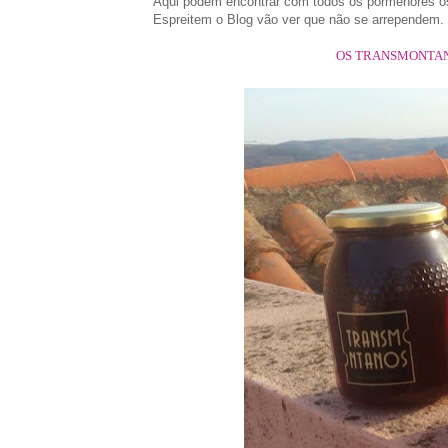
Aqui podem encontrar com todos os pormenores os 
Espreitem o Blog vão ver que não se arrependem.
OS TRANSMONTA