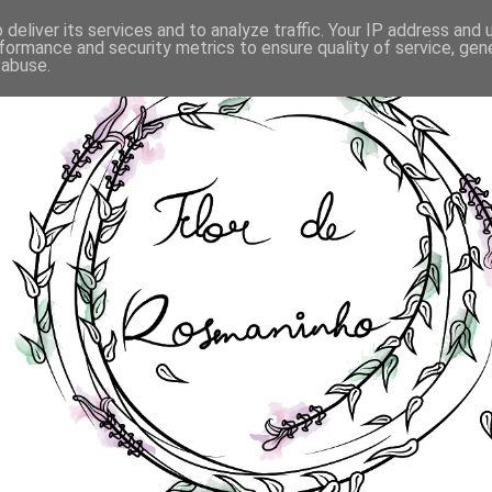
deliver its services and to analyze traffic. Your IP address and
formance and security metrics to ensure quality of service, ge
 abuse.