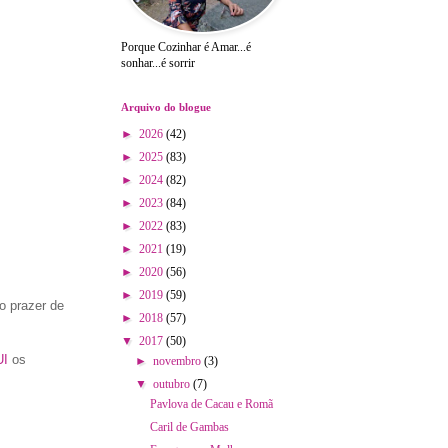
Porque Cozinhar é Amar...é
sonhar...é sorrir
Arquivo do blogue
►
2026
(42)
►
2025
(83)
►
2024
(82)
►
2023
(84)
►
2022
(83)
►
2021
(19)
►
2020
(56)
►
2019
(59)
o prazer de
►
2018
(57)
▼
2017
(50)
I
os
►
novembro
(3)
▼
outubro
(7)
Pavlova de Cacau e Romã
Caril de Gambas