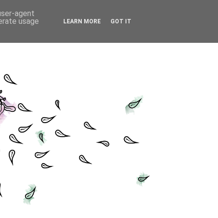
 user-agent
nerate usage
LEARN MORE
GOT IT