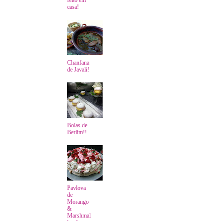
casa!
Chanfana
de Javali!
Bolas de
Berlim!!
Pavlova
de
Morango
&
Marshmal