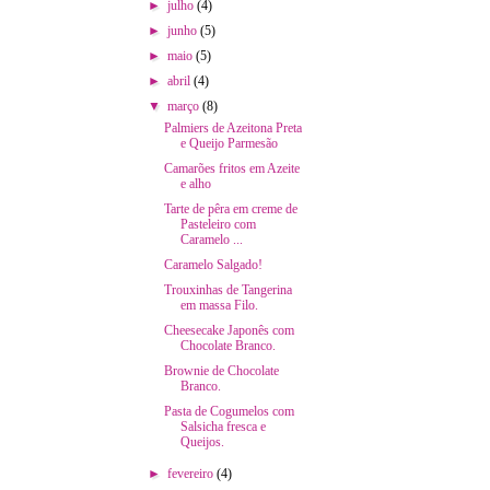
►
julho
(4)
►
junho
(5)
►
maio
(5)
►
abril
(4)
▼
março
(8)
Palmiers de Azeitona Preta
e Queijo Parmesão
Camarões fritos em Azeite
e alho
Tarte de pêra em creme de
Pasteleiro com
Caramelo ...
Caramelo Salgado!
Trouxinhas de Tangerina
em massa Filo.
Cheesecake Japonês com
Chocolate Branco.
Brownie de Chocolate
Branco.
Pasta de Cogumelos com
Salsicha fresca e
Queijos.
►
fevereiro
(4)