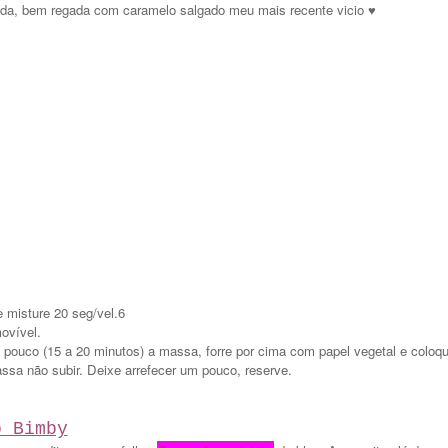
gada, bem regada com caramelo salgado meu mais recente vicio ♥
 misture 20 seg/vel.6
ovível.
 pouco (15 a 20 minutos) a massa, forre por cima com papel vegetal e coloq
assa não subir. Deixe arrefecer um pouco, reserve.
o Bimby