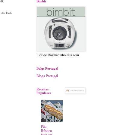
sa.
Bimbit
mas nas
Flor de Rosmaninho está aqui.
Bolgs Portugal
Blogs Portugal
Receitas
Populares
Pão
Rústico
feito em