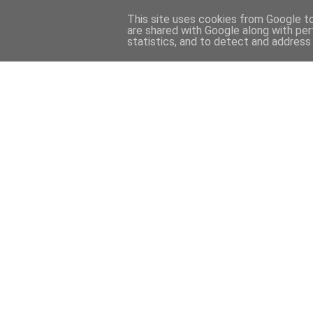
This site uses cookies from Google to 
are shared with Google along with per
statistics, and to detect and address