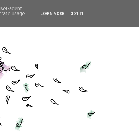
 user-agent
nerate usage
LEARN MORE
GOT IT