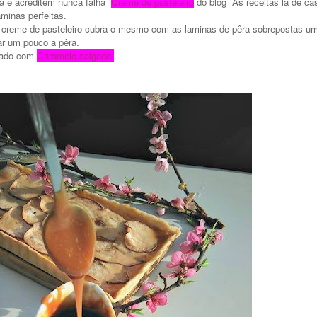
ita e acreditem nunca falha
Creme de pasteleiro
do blog As receitas lá de ca
minas perfeitas.
 creme de pasteleiro cubra o mesmo com as laminas de pêra sobrepostas u
ar um pouco a pêra.
nhado com
Caramelo salgado
.