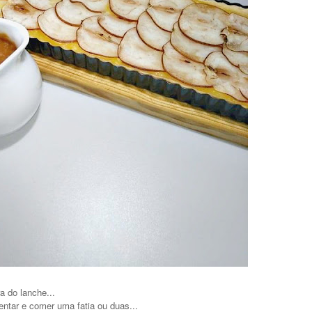
 do lanche...
entar e comer uma fatia ou duas...