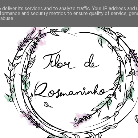
deliver its services and to analyze traffic. Your IP address and
formance and security metrics to ensure quality of service, ge
 abuse.