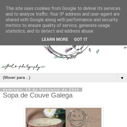
This site uses cookies from Google to deliver its services
and to analyze traffic. Your IP address and user-agent are
shared with Google along with performance and security
metrics to ensure quality of service, generate usage
statistics, and to detect and address abuse.
LEARN MORE
GOT IT
▼
domingo, 18 de fevereiro de 2024
Sopa de Couve Galega