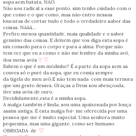
sopa sem batata, NÃO.
Não sou radical a esse ponto, sim tenho cuidado com o
que como e o que como, mas não entro nessas
loucuras de cortar tudo e todo o verdadeiro sabor das
coisas. Nããã...
Prefiro menos quantidade, mais qualidade e o sabor
genuíno das coisas. E deixem que vos diga esta sopa é
um consolo para o corpo e para a alma. Porque não
tem vez que eu a como e não me lembre da minha avó,
♡
dos meus avós
♡
Sabem o que é um módinho? É a parte da sopa sem as
couves só o puré da sopa, que eu comia sempre
da tigela do meu avô.E não tem nada com mais ternura
que um gesto desses. Graças a Deus sou abençoada,
tive uns avós de ouro.
Decididamente,esta é a minha sopa.
A malga também é linda, sou uma apaixonada por louça
assim antiga. E esta malga foi- me oferecida por uma
pessoa que me é muito especial. Uma senhora muito
pequenina, mas uma gigante, como ser humano.
♡
OBRIGADA de