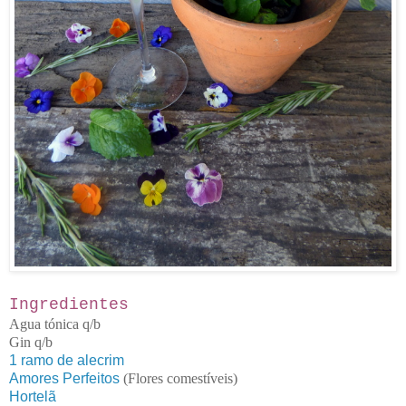
Ingredientes
Agua tónica q/b
Gin q/b
1 ramo de alecrim
Amores Perfeitos
(Flores comestíveis)
Hortelã