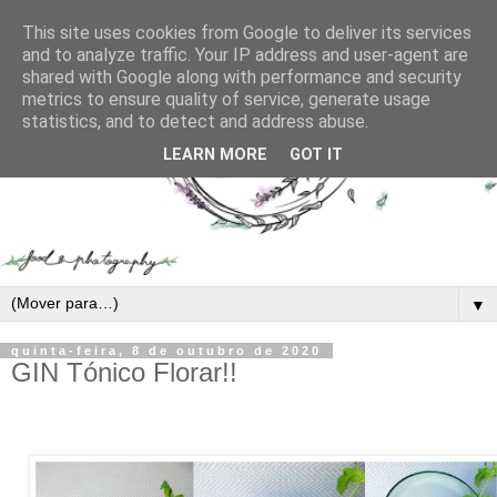
This site uses cookies from Google to deliver its services
and to analyze traffic. Your IP address and user-agent are
shared with Google along with performance and security
metrics to ensure quality of service, generate usage
statistics, and to detect and address abuse.
LEARN MORE
GOT IT
▼
quinta-feira, 8 de outubro de 2020
GIN Tónico Florar!!