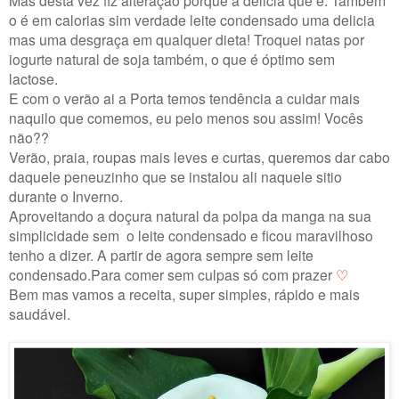
Mas desta vez fiz alteração porque a delicia que é. Também
o é em calorias sim verdade leite condensado uma delicia
mas uma desgraça em qualquer dieta! Troquei natas por
iogurte natural de soja também, o que é óptimo sem
lactose.
E com o verão ai a Porta temos tendência a cuidar mais
naquilo que comemos, eu pelo menos sou assim! Vocês
não??
Verão, praia, roupas mais leves e curtas, queremos dar cabo
daquele peneuzinho que se instalou ali naquele sitio
durante o Inverno.
Aproveitando a doçura natural da polpa da manga na sua
simplicidade sem o leite condensado e ficou maravilhoso
tenho a dizer. A partir de agora sempre sem leite
condensado.Para comer sem culpas só com prazer
♡
Bem mas vamos a receita, super simples, rápido e mais
saudável.