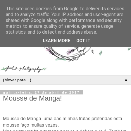
This site uses cookies from Google to deliver its services
and to analyze traffic. Your IP address and user-agent are
shared with Google along with performance and security
metrics to ensure quality of service, generate usage
statistics, and to detect and address abuse.
LEARN MORE
GOT IT
▼
quinta-feira, 27 de abril de 2017
Mousse de Manga!
Mousse de Manga uma das minhas frutas preferidas esta
mousse faço muitas vezes.