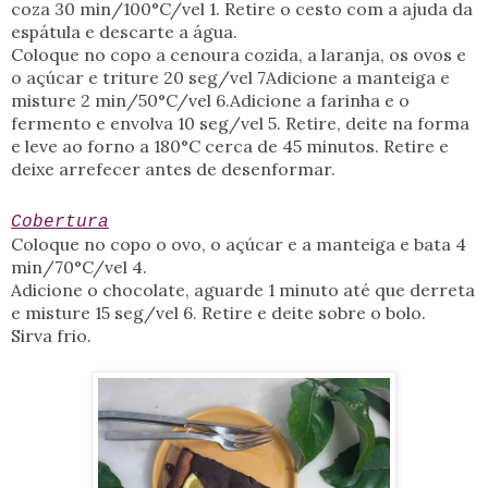
coza
30 min/100°C/vel 1
. Retire o cesto com a ajuda da
espátula e descarte a água.
Coloque no copo a cenoura cozida, a laranja, os ovos e
o açúcar e triture
20 seg/vel 7
Adicione a manteiga e
misture
2 min/50°C/vel 6
.Adicione a farinha e o
fermento e envolva
10 seg/vel 5
. Retire, deite na forma
e leve ao forno a 180°C cerca de 45 minutos. Retire e
deixe arrefecer antes de desenformar.
Cobertura
Coloque no copo o ovo, o açúcar e a manteiga e bata
4
min/70°C/vel 4
.
Adicione o chocolate, aguarde 1 minuto até que derreta
e misture
15 seg/vel 6
. Retire e deite sobre o bolo.
Sirva frio.