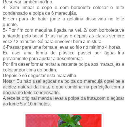
Reservar também no frio.
4- Sem limpar o copo e com borboleta
colocar o leite
condensado e polpa de 6 maracujás.
E sem para de bater junte a gelatina dissolvida no leite
quente.
5- Por fim com maquina ligada na vel. 2/ com borboleta,vá
juntando pelo bocal 1º as natas e depois as claras sempre
vel.2 / 2 minutos. Só para envolver bem a mistura.
6-
Passar para uma forma e levar ao frio no mínimo
4 horas.
Eu usei uma forma de plástico passei por água fria
previamente para ajudar a desenformar.
Por fim desenformar retirar a restante polpa aos maracujás e
colocar por cima do pudim.
Depois é só degustar esta maravilha.
Nota= Eu não usei açúcar na polpa do maracujá optei pela
acidez natural da fruta, o que combina na perfeição com a
doçura do leite condensado.
A receita original manda levar a polpa da fruta,com o açúcar
ao lume 5 a 10 minutos.