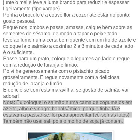
junte o mel e leve a lume brando para reduzir e espessar
ligeiramente (tipo xarope)
Ponha o broculo e a couve flor a cozer ate estar no ponto,
gosto pessoal.
Pegue nos lombos e passe, amasse, calque bem sobre as
sementes de sésamo, de modo a tapar o peixe todo.
leve ao lume numa certa bem quente com um fio de azeite e
coloque la o salmão a cozinhar 2 a 3 minutos de cada lado
é o suficiente.
Passe para um prato, coloque o legumes ao lado e regue
com a redução de laranja e limão.
Polvilhe generosamente com o pistachio picado
grosseiramente. E regue novamente com a deliciosa
redução de laranja e limão
E delicie se com esta maravilha, se gostar de salmão vai
adorar!
Nota: Eu coloquei o salmão numa cama de cogumelos em
azeite, alho e vinagre babalsâmico, porque tinha lá e
estavam a passar-se, foi para aproveitar (vê-se nas fotos)
Também não usei sal, pois o molho de soja já contem.