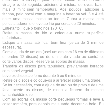
vinagre e, de seguida, adicione à mistura de ovos, bater
mais 3 mint sem temperatura.
Aos poucos, adicione a
farinha, pelo bocal com a maquina a bater na vel. 3 e 4 até
obter uma massa macia ao toque. Cubra a massa com
película aderente e leve ao frio por cerca de 20 minutos.
Entretanto, ligue o forno nos 170 ºC.
Retire a massa do frio e coloque-a numa superfície
enfarinhada.
Estique a massa até ficar bem fina (cerca de 3 mm de
espessura).
Com a ajuda de um aro (usei um aro com 16 cm de diâmetro
e rendeu 12 discos) ou de um prato virado ao contrário,
corte vários discos. Reserve as sobras de massa.
Transfira os discos para tabuleiros, previamente forrados
com papel vegetal.
Leve os discos ao forno durante 5 ou 6 minutos.
Retire os discos e coloque-os a arrefecer sobre uma grade.
Se for necessário, com a ajuda do aro ou do prato e de uma
faca, acerte os discos, de modo a ficarem do mesmo
tamanho/diâmetro.
Com as sobras da massa corte pequenas formas e leve a
coser também, para depois mais tarde decorar o bolo. Eu