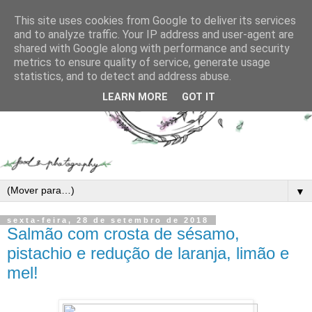
This site uses cookies from Google to deliver its services
and to analyze traffic. Your IP address and user-agent are
shared with Google along with performance and security
metrics to ensure quality of service, generate usage
statistics, and to detect and address abuse.
LEARN MORE
GOT IT
▼
sexta-feira, 28 de setembro de 2018
Salmão com crosta de sésamo,
pistachio e redução de laranja, limão e
mel!