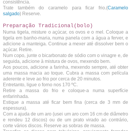
consistência.
Trate também do caramelo para ficar frio.(
Caramelo
salgado
) Reserve.
Preparação Tradicional(bolo)
Numa tigela, misture o açúcar, os ovos e o mel. Coloque a
tigela em banho-maria, numa panela com a água a ferver, e
adicione a manteiga. Continue a mexer até dissolver bem o
açúcar. Retire.
Num copo, junte o bicarbonato de sódio com o vinagre e, de
seguida, adicione à mistura de ovos, mexendo bem.
Aos poucos, adicione a farinha, mexendo sempre, até obter
uma massa macia ao toque. Cubra a massa com película
aderente e leve ao frio por cerca de 20 minutos.
Entretanto, ligue o forno nos 170 ºC.
Retire a massa do frio e coloque-a numa superfície
enfarinhada.
Estique a massa até ficar bem fina (cerca de 3 mm de
espessura).
Com a ajuda de um aro (usei um aro com 16 cm de diâmetro
e rendeu 12 discos) ou de um prato virado ao contrário,
corte vários discos. Reserve as sobras de massa.