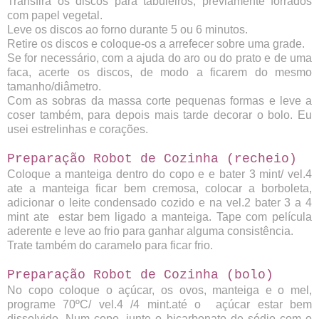
Transfira os discos para tabuleiros, previamente forrados
com papel vegetal.
Leve os discos ao forno durante 5 ou 6 minutos.
Retire os discos e coloque-os a arrefecer sobre uma grade.
Se for necessário, com a ajuda do aro ou do prato e de uma
faca, acerte os discos, de modo a ficarem do mesmo
tamanho/diâmetro.
Com as sobras da massa corte pequenas formas e leve a
coser também, para depois mais tarde decorar o bolo. Eu
usei estrelinhas e corações.
Preparação Robot de Cozinha (recheio)
Coloque a manteiga dentro do copo e e bater 3 mint/ vel.4
ate a manteiga ficar bem cremosa, colocar a borboleta,
adicionar o leite condensado cozido e na vel.2 bater 3 a 4
mint ate estar bem ligado a manteiga.
Tape com película
aderente e leve ao frio para ganhar alguma consistência.
Trate também do caramelo para ficar frio.
Preparação Robot de Cozinha (bolo)
No copo coloque
o açúcar, os ovos, manteiga e o mel,
programe 70ºC/ vel.4 /4 mint.até o açúcar estar bem
dissolvido.
Num copo, junte o bicarbonato de sódio com o