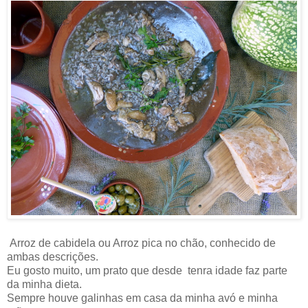
Arroz de cabidela ou Arroz pica no chão, conhecido de
ambas descrições.
Eu gosto muito, um prato que desde tenra idade faz parte
da minha dieta.
Sempre houve galinhas em casa da minha avó e minha