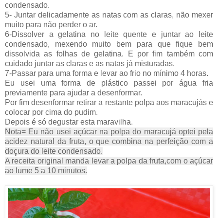
condensado.
5- Juntar delicadamente as natas com as claras, não mexer
muito para não perder o ar.
6-Dissolver a gelatina no leite quente e juntar ao leite
condensado, mexendo muito bem para que fique bem
dissolvida as folhas de gelatina. E por fim também com
cuidado juntar as claras e as natas já misturadas.
7-
Passar para uma forma e levar ao frio no mínimo
4 horas.
Eu usei uma forma de plástico passei por água fria
previamente para ajudar a desenformar.
Por fim desenformar retirar a restante polpa aos maracujás e
colocar por cima do pudim.
Depois é só degustar esta maravilha.
Nota= Eu não usei açúcar na polpa do maracujá optei pela
acidez natural da fruta, o que combina na perfeição com a
doçura do leite condensado.
A receita original manda levar a polpa da fruta,com o açúcar
ao lume 5 a 10 minutos.