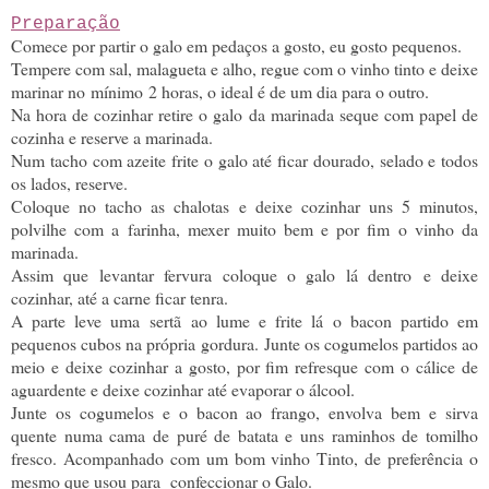
Preparação
Comece por partir o galo em pedaços a gosto, eu gosto pequenos.
Tempere com sal, malagueta e alho, regue com o vinho tinto e deixe
marinar no mínimo 2 horas, o ideal é de um dia para o outro.
Na hora de cozinhar retire o galo da marinada seque com papel de
cozinha e reserve a marinada.
Num tacho com azeite frite o galo até ficar dourado, selado e todos
os lados, reserve.
Coloque no tacho as chalotas e deixe cozinhar uns 5 minutos,
polvilhe com a farinha, mexer muito bem e por fim o vinho da
marinada.
Assim que levantar fervura coloque o galo lá dentro e deixe
cozinhar, até a carne ficar tenra.
A parte leve uma sertã ao lume e frite lá o bacon partido em
pequenos cubos na própria gordura. Junte os cogumelos partidos ao
meio e deixe cozinhar a gosto, por fim refresque com o cálice de
aguardente e deixe cozinhar até evaporar o álcool.
Junte os cogumelos e o bacon ao frango, envolva bem e sirva
quente numa cama de puré de batata e uns raminhos de tomilho
fresco. Acompanhado com um bom vinho Tinto, de preferência o
mesmo que usou para confeccionar o Galo.