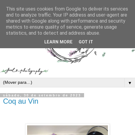
This site uses cookies from Google to deliver its services
and to analyze traffic. Your IP address and user-agent are
shared with Google along with performance and security
metrics to ensure quality of service, generate usage
statistics, and to detect and address abuse.
LEARN MORE
GOT IT
▼
sábado, 30 de setembro de 2023
Coq au Vin