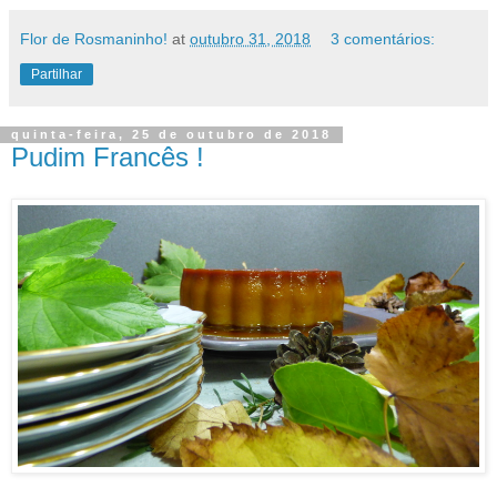
Flor de Rosmaninho!
at
outubro 31, 2018
3 comentários:
Partilhar
quinta-feira, 25 de outubro de 2018
Pudim Francês !