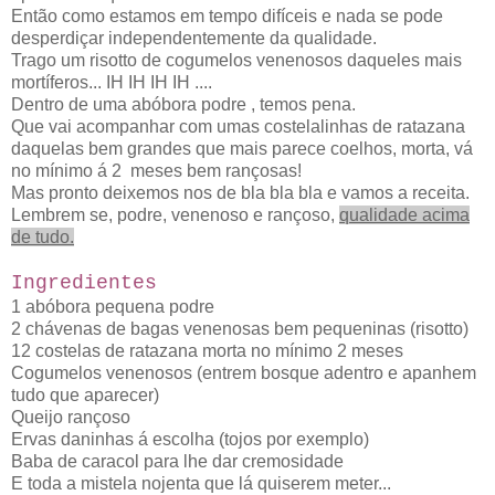
Então como estamos em tempo difíceis e nada se pode
desperdiçar independentemente da qualidade.
Trago um risotto de cogumelos venenosos daqueles mais
mortíferos... IH IH IH IH ....
Dentro de uma abóbora podre , temos pena.
Que vai acompanhar com umas costelalinhas de ratazana
daquelas bem grandes que mais parece coelhos, morta, vá
no mínimo á 2 meses bem rançosas!
Mas pronto deixemos nos de bla bla bla e vamos a receita.
Lembrem se, podre, venenoso e rançoso,
qualidade acima
de tudo.
Ingredientes
1 abóbora pequena podre
2 chávenas de bagas venenosas bem pequeninas (risotto)
12 costelas de ratazana morta no mínimo 2 meses
Cogumelos venenosos (entrem bosque adentro e apanhem
tudo que aparecer)
Queijo rançoso
Ervas daninhas á escolha (tojos por exemplo)
Baba de caracol para lhe dar cremosidade
E toda a mistela nojenta que lá quiserem meter...