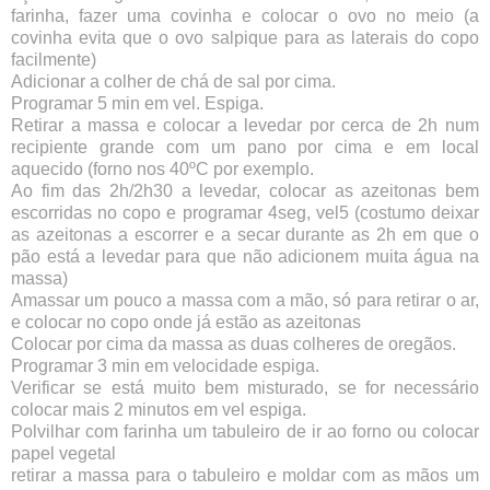
farinha, fazer uma covinha e colocar o ovo no meio (a
covinha evita que o ovo salpique para as laterais do copo
facilmente)
Adicionar a colher de chá de sal por cima.
Programar 5 min em vel. Espiga.
Retirar a massa e colocar a levedar por cerca de 2h num
recipiente grande com um pano por cima e em local
aquecido (forno nos 40ºC por exemplo.
Ao fim das 2h/2h30 a levedar, colocar as azeitonas bem
escorridas no copo e programar 4seg, vel5 (costumo deixar
as azeitonas a escorrer e a secar durante as 2h em que o
pão está a levedar para que não adicionem muita água na
massa)
Amassar um pouco a massa com a mão, só para retirar o ar,
e colocar no copo onde já estão as azeitonas
Colocar por cima da massa as duas colheres de oregãos.
Programar 3 min em velocidade espiga.
Verificar se está muito bem misturado, se for necessário
colocar mais 2 minutos em vel espiga.
Polvilhar com farinha um tabuleiro de ir ao forno ou colocar
papel vegetal
retirar a massa para o tabuleiro e moldar com as mãos um