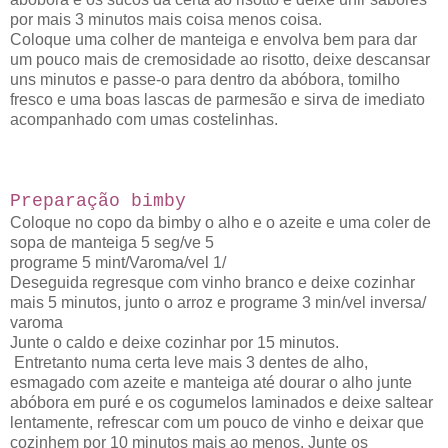
por mais 3 minutos mais coisa menos coisa.
Coloque uma colher de manteiga e envolva bem para dar
um pouco mais de cremosidade ao risotto, deixe descansar
uns minutos e passe-o para dentro da abóbora, tomilho
fresco e uma boas lascas de parmesão e sirva de imediato
acompanhado com umas costelinhas.
Preparação bimby
Coloque no copo da bimby o alho e o azeite e uma coler de
sopa de manteiga 5 seg/ve 5
programe 5
mint/Varoma/vel 1/
Deseguida regresque com vinho branco e deixe cozinhar
mais 5 minutos, junto o arroz e programe 3 min/vel inversa/
varoma
Junte o caldo e deixe cozinhar por 15 minutos.
Entretanto numa certa leve mais 3 dentes de alho,
esmagado com azeite e manteiga até dourar o alho junte
abóbora em puré e os cogumelos laminados e deixe saltear
lentamente, refrescar com um pouco de vinho e deixar que
cozinhem por 10 minutos mais ao menos. J
unte os