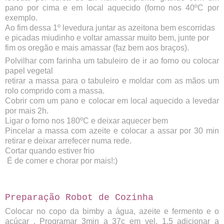
pano por cima e em local aquecido (forno nos 40ºC por
exemplo.
Ao fim dessa 1º levedura juntar as azeitona bem escorridas
e picadas miudinho e voltar amassar muito bem, junte por
fim os oregão e mais amassar (faz bem aos braços).
Polvilhar com farinha um tabuleiro de ir ao forno ou colocar
papel vegetal
retirar a massa para o tabuleiro e moldar com as mãos um
rolo comprido com a massa.
Cobrir com um pano e colocar em local aquecido a levedar
por mais 2h.
Ligar o forno nos 180ºC e deixar aquecer bem
Pincelar a massa com azeite e colocar a assar por 30 min
retirar e deixar arrefecer numa rede.
Cortar quando estiver frio
É de comer e chorar por mais!:)
Preparação Robot de Cozinha
Colocar no copo da bimby a água, azeite e fermento e o
açúcar . Programar 3min a 37c em vel. 1,5
adicionar a