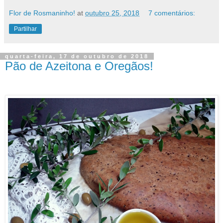
Flor de Rosmaninho!
at
outubro 25, 2018
7 comentários:
Partilhar
quarta-feira, 17 de outubro de 2018
Pão de Azeitona e Oregãos!