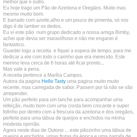
melhor que o outro.
Eu hoje trago um Pão de Azeitona e Oregãos. Muito mas
mesmo muito bom.
E barrado com azeite,alho e um pouco de pimenta, só vos
digo é de lamber os dedos.
Eu vi este pão num grupo dedicado a nossa amiga Bimby,
achei que devia ser maravilhoso e não me enganei é
fantastico.
Guardei logo a receita e fiquei a espera de tempo, para me
dedicar a ele com todo o carinho que era merecido. Este
menino leva cerca de 6 horas até ficar pronto...
Mas vale a pena.
A receita pertence a Marília Campos.
Autora da pagina
Hello Tasty
uma pagina muito muito
recente, mas carregada de sabor. Passem por lá não se vão
arrepender.
Um pão perfeito para um lanche para acompanhar uma
refeição, muito bom com uma crosta bem crocante e super
fofinho por dentro com a frescura da azeitona e dos oregãos,
perfeito para uma tábua de queijos e enchidos na minha
modesta opinião.
Agora neste dias de Outono ... este pãozinho uma tábua de
queijos e enchidos, umas frutas da época e uma garrafa de