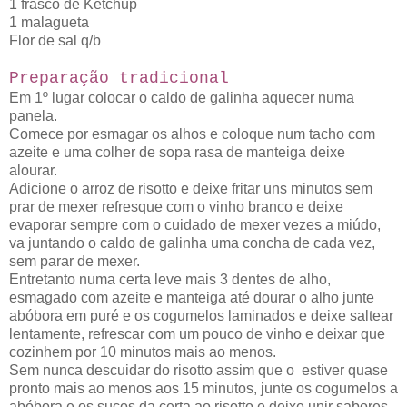
1 frasco de Ketchup
1 malagueta
Flor de sal q/b
Preparação tradicional
Em 1º lugar colocar o caldo de galinha aquecer numa
panela.
Comece por esmagar os alhos e coloque num tacho com
azeite e uma colher de sopa rasa de manteiga deixe
alourar.
Adicione o arroz de risotto e deixe fritar uns minutos sem
prar de mexer refresque com o vinho branco e deixe
evaporar sempre com o cuidado de mexer vezes a miúdo,
va juntando o caldo de galinha uma concha de cada vez,
sem parar de mexer.
Entretanto numa certa leve mais 3 dentes de alho,
esmagado com azeite e manteiga até dourar o alho junte
abóbora em puré e os cogumelos laminados e deixe saltear
lentamente, refrescar com um pouco de vinho e deixar que
cozinhem por 10 minutos mais ao menos.
Sem nunca descuidar do risotto assim que o estiver quase
pronto mais ao menos aos 15 minutos, junte os cogumelos a
abóbora e os sucos da certa ao risotto e deixe unir sabores