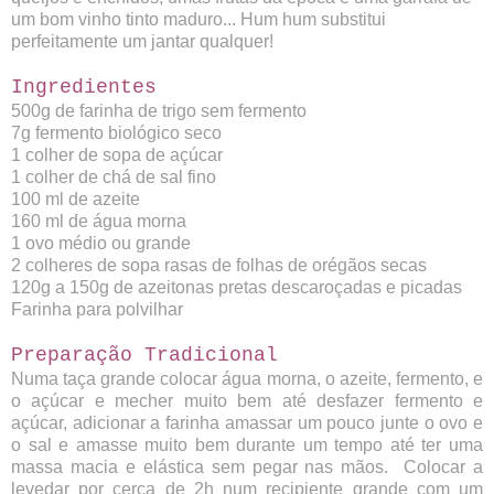
um bom vinho tinto maduro... Hum hum substitui
perfeitamente um jantar qualquer!
Ingredientes
500g de farinha de trigo sem fermento
7g fermento biológico seco
1 colher de sopa de açúcar
1 colher de chá de sal fino
100 ml de azeite
160 ml de água morna
1 ovo médio ou grande
2 colheres de sopa rasas de folhas de orégãos secas
120g a 150g de azeitonas pretas descaroçadas e picadas
Farinha para polvilhar
Preparação Tradicional
Numa taça grande colocar água morna, o azeite, fermento, e
o açúcar e mecher muito bem até desfazer fermento e
açúcar, adicionar a farinha amassar um pouco junte o ovo e
o sal e amasse muito bem durante um tempo até ter uma
massa macia e elástica sem pegar nas mãos.
Colocar a
levedar por cerca de 2h num recipiente grande com um