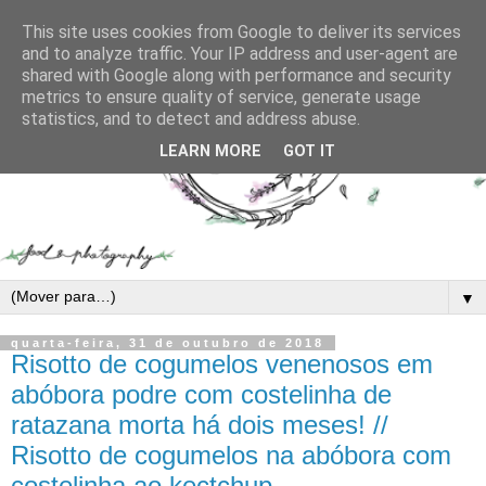
This site uses cookies from Google to deliver its services
and to analyze traffic. Your IP address and user-agent are
shared with Google along with performance and security
metrics to ensure quality of service, generate usage
statistics, and to detect and address abuse.
LEARN MORE
GOT IT
▼
quarta-feira, 31 de outubro de 2018
Risotto de cogumelos venenosos em
abóbora podre com costelinha de
ratazana morta há dois meses! //
Risotto de cogumelos na abóbora com
costelinha ao kectchup.