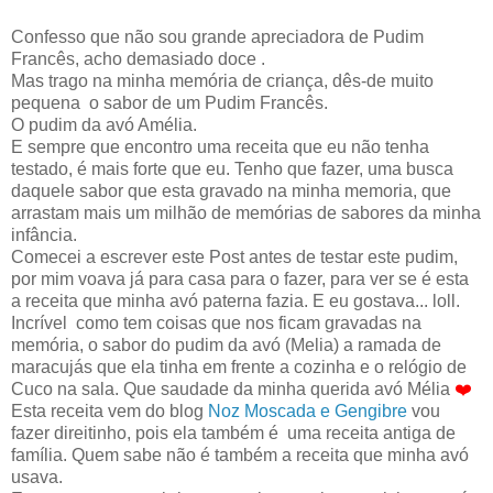
Confesso que não sou grande apreciadora de Pudim
Francês, acho demasiado doce .
Mas trago na minha memória de criança, dês-de muito
pequena o sabor de um Pudim Francês.
O pudim da avó Amélia.
E sempre que encontro uma receita que eu não tenha
testado, é mais forte que eu. Tenho que fazer, uma busca
daquele sabor que esta gravado na minha memoria, que
arrastam mais um milhão de memórias de sabores da minha
infância.
Comecei a escrever este Post antes de testar este pudim,
por mim voava já para casa para o fazer, para ver se é esta
a receita que minha avó paterna fazia. E eu gostava... loll.
Incrível como tem coisas que nos ficam gravadas na
memória, o sabor do pudim da avó (Melia) a ramada de
maracujás que ela tinha em frente a cozinha e o relógio de
Cuco na sala. Que saudade da minha querida avó Mélia
❤️
Esta receita vem do blog
Noz Moscada e Gengibre
vou
fazer direitinho, pois ela também é uma receita antiga de
família. Quem sabe não é também a receita que minha avó
usava.