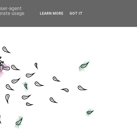
 user-agent
nerate usage
LEARN MORE
GOT IT