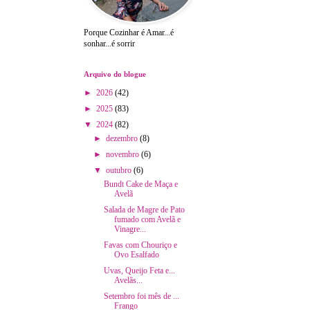
Porque Cozinhar é Amar...é
sonhar...é sorrir
Arquivo do blogue
►
2026
(42)
►
2025
(83)
▼
2024
(82)
►
dezembro
(8)
►
novembro
(6)
▼
outubro
(6)
Bundt Cake de Maça e
Avelã
Salada de Magre de Pato
fumado com Avelã e
Vinagre...
Favas com Chouriço e
Ovo Esalfado
Uvas, Queijo Feta e...
Avelãs...
Setembro foi mês de ...
Frango