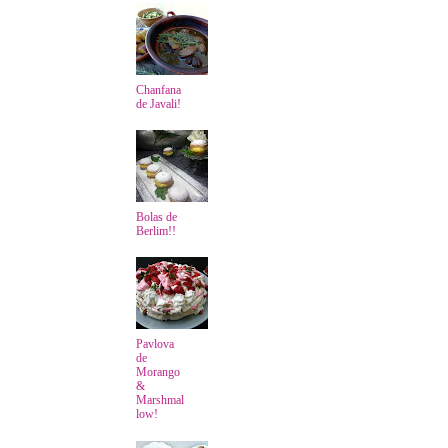
Chanfana
de Javali!
Bolas de
Berlim!!
Pavlova
de
Morango
&
Marshmal
low!