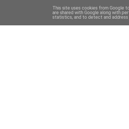
This site uses cookies from Google to 
are shared with Google along with per
statistics, and to detect and address