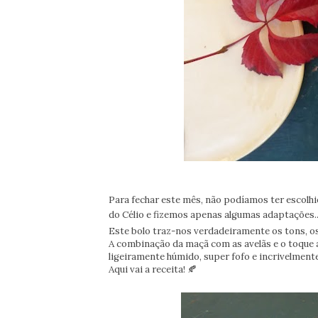
Para fechar este mês, não podíamos ter escolh
do Célio e fizemos apenas algumas adaptações.
Este bolo traz-nos verdadeiramente os tons, o
A combinação da maçã com as avelãs e o toque ar
ligeiramente húmido, super fofo e incrivelment
Aqui vai a receita! 🍂