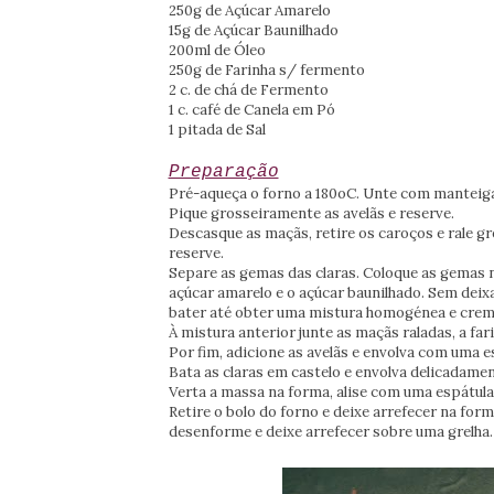
250g de Açúcar Amarelo
15g de Açúcar Baunilhado
200ml de Óleo
250g de Farinha s/ fermento
2 c. de chá de Fermento
1 c. café de Canela em Pó
1 pitada de Sal
Preparação
Pré-aqueça o forno a 180oC. Unte com manteiga
Pique grosseiramente as avelãs e reserve.
Descasque as maçãs, retire os caroços e rale g
reserve.
Separe as gemas das claras. Coloque as gemas 
açúcar amarelo e o açúcar baunilhado. Sem deixar
bater até obter uma mistura homogénea e crem
À mistura anterior junte as maçãs raladas, a fari
Por fim, adicione as avelãs e envolva com uma e
Bata as claras em castelo e envolva delicadame
Verta a massa na forma, alise com uma espátula 
Retire o bolo do forno e deixe arrefecer na fo
desenforme e deixe arrefecer sobre uma grelha.