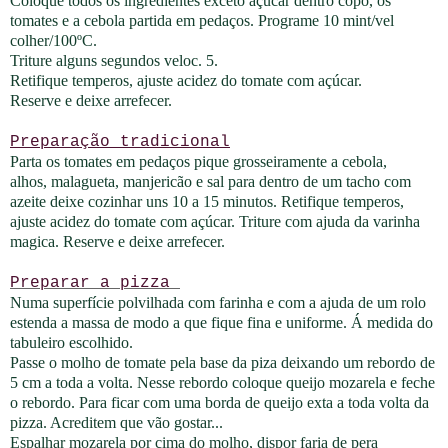
Coloque todos os ingredientes exceto açúcar dentro copo, os
tomates e a cebola partida em pedaços. Programe 10 mint/vel
colher/100ºC.
Triture alguns segundos veloc. 5.
Retifique
temperos, ajuste acidez do tomate com açúcar.
Reserve e deixe arrefecer.
Preparação
tradicional
Parta os tomates em pedaços pique grosseiramente a cebola,
alhos,
malagueta, manjericão e
sal
para dentro de um tacho com
azeite deixe cozinhar uns 10 a 15 minutos. Retifique temperos,
ajuste acidez do tomate com açúcar. Triture com ajuda da varinha
magica. Reserve e deixe arrefecer.
Preparar a pizza
Numa superfície polvilhada com farinha e com a ajuda de um rolo
estenda a massa de modo a que fique fina e uniforme. Á medida do
tabuleiro escolhido.
Passe o molho de tomate pela base da piza deixando um rebordo de
5 cm a toda a volta. Nesse rebordo coloque queijo mozarela e feche
o rebordo. Para ficar com uma borda de queijo exta a toda volta da
pizza. Acreditem que vão gostar...
Espalhar mozarela por cima do molho, dispor faria de pera