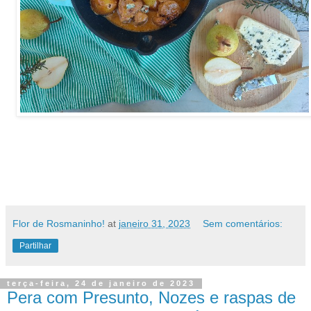
Flor de Rosmaninho!
at
janeiro 31, 2023
Sem comentários:
Partilhar
terça-feira, 24 de janeiro de 2023
Pera com Presunto, Nozes e raspas de