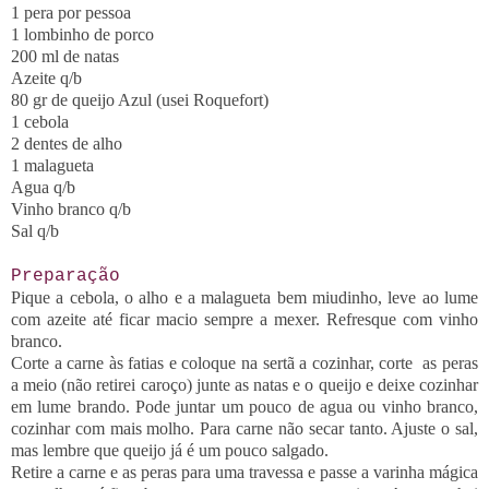
1 pera por pessoa
1 lombinho de porco
200 ml de natas
Azeite q/b
80 gr de queijo Azul (usei Roquefort)
1 cebola
2 dentes de alho
1 malagueta
Agua q/b
Vinho branco q/b
Sal q/b
Preparação
Pique a cebola, o alho e a malagueta bem miudinho, leve ao lume
com azeite até ficar macio sempre a mexer. Refresque com vinho
branco.
Corte a carne às fatias e coloque na sertã a cozinhar, corte as peras
a meio (não retirei caroço) junte as natas e o queijo e deixe cozinhar
em lume brando. Pode juntar um pouco de agua ou vinho branco,
cozinhar com mais molho. Para carne não secar tanto. Ajuste o sal,
mas lembre que queijo já é um pouco salgado.
Retire a carne e as peras para uma travessa e passe a varinha mágica