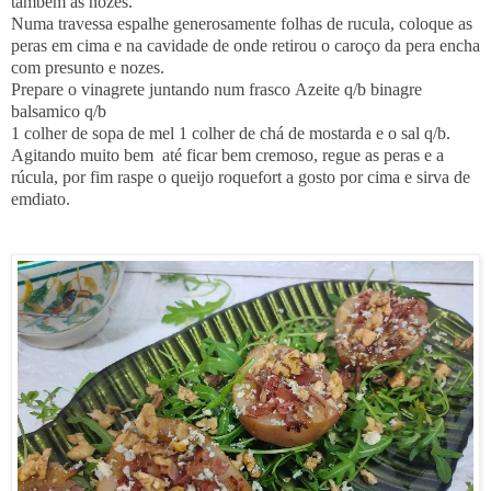
tambem as nozes.
Numa travessa espalhe generosamente folhas de rucula, coloque as
peras em cima e na cavidade de onde retirou o caroço da pera encha
com presunto e nozes.
Prepare o vinagrete juntando num frasco
Azeite q/b b
inagre
balsamico q/b
1 colher de sopa de mel
1 colher de chá de mostarda e o s
al q/b.
Agitando muito bem até ficar bem cremoso, regue as peras e a
rúcula, por fim raspe o queijo roquefort a gosto por cima e sirva de
emdiato.