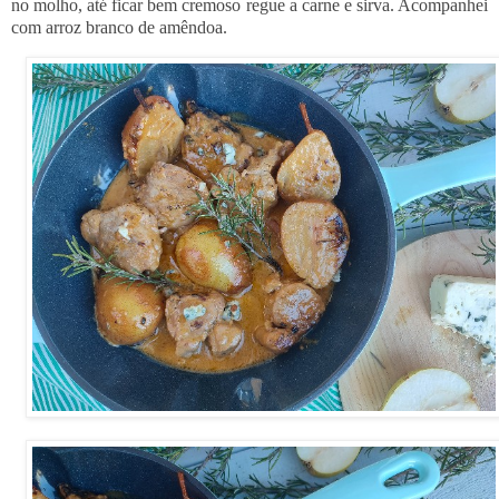
no molho, até ficar bem cremoso regue a carne e sirva. Acompanhei
com arroz branco de amêndoa.