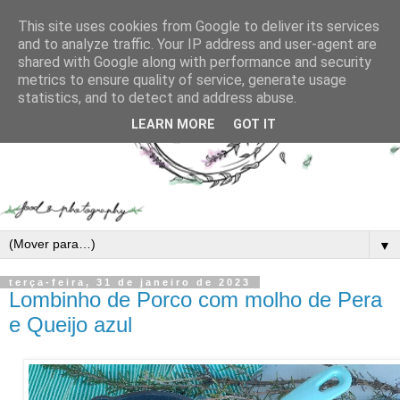
This site uses cookies from Google to deliver its services
and to analyze traffic. Your IP address and user-agent are
shared with Google along with performance and security
metrics to ensure quality of service, generate usage
statistics, and to detect and address abuse.
LEARN MORE
GOT IT
▼
terça-feira, 31 de janeiro de 2023
Lombinho de Porco com molho de Pera
e Queijo azul