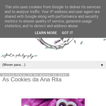
This site uses cookies from Google to deliver its services
and to analyze traffic. Your IP address and user-agent are
shared with Google along with performance and security
metrics to ensure quality of service, generate usage
statistics, and to detect and address abuse.
LEARN MORE
GOT IT
▼
quinta-feira, 14 de março de 2024
As Cookies da Ana Rita