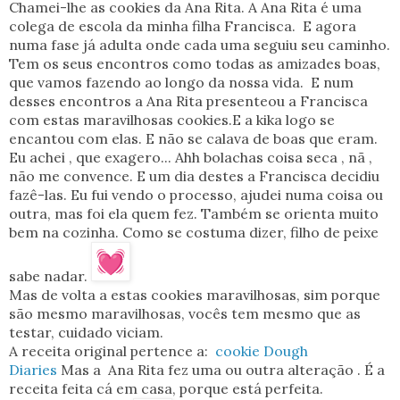
Chamei-lhe as cookies da Ana Rita. A Ana Rita é uma
colega de escola da minha filha Francisca. E agora
numa fase já adulta onde cada uma seguiu seu caminho.
Tem os seus encontros como todas as amizades boas,
que vamos fazendo ao longo da nossa vida. E num
desses encontros a Ana Rita presenteou a Francisca
com estas maravilhosas cookies.E a kika logo se
encantou com elas. E não se calava de boas que eram.
Eu achei , que exagero... Ahh bolachas coisa seca , nã ,
não me convence. E um dia destes a Francisca decidiu
fazê-las. Eu fui vendo o processo, ajudei numa coisa ou
outra, mas foi ela quem fez. Também se orienta muito
bem na cozinha. Como se costuma dizer, filho de peixe
sabe nadar.
Mas de volta a estas cookies maravilhosas, sim porque
são mesmo maravilhosas, vocês tem mesmo que as
testar, cuidado viciam.
A receita original pertence a:
cookie Dough
Diaries
Mas a Ana Rita fez uma ou outra alteração . É a
receita feita cá em casa, porque está perfeita.