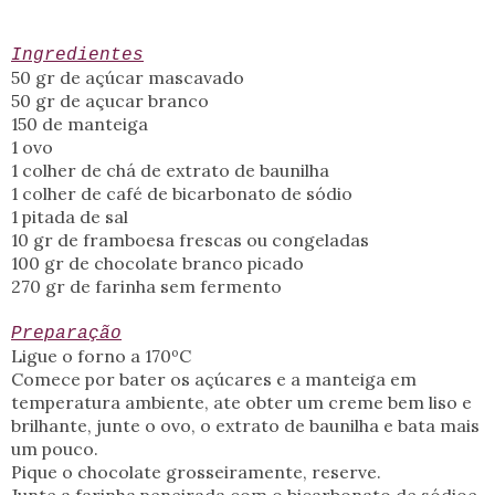
Ingredientes
50 gr de açúcar mascavado
50 gr de açucar branco
150 de manteiga
1 ovo
1 colher de chá de extrato de baunilha
1 colher de café de bicarbonato de sódio
1 pitada de sal
10 gr de framboesa frescas ou congeladas
100 gr de chocolate branco picado
270 gr de farinha sem fermento
Preparação
Ligue o forno a 170ºC
Comece por bater os açúcares e a manteiga em
temperatura ambiente, ate obter um creme bem liso e
brilhante, junte o ovo, o extrato de baunilha e bata mais
um pouco.
Pique o chocolate grosseiramente, reserve.
Junte a farinha peneirada com o bicarbonato de sódioe