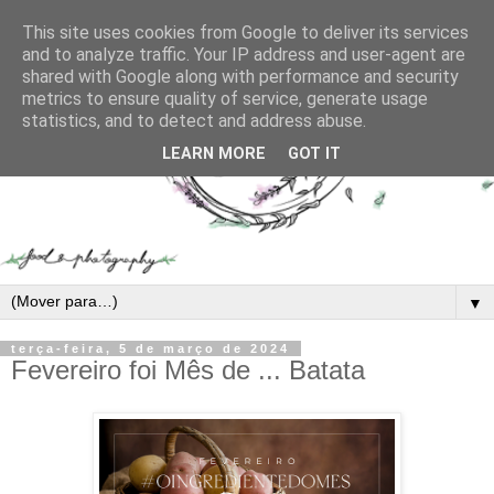
This site uses cookies from Google to deliver its services
and to analyze traffic. Your IP address and user-agent are
shared with Google along with performance and security
metrics to ensure quality of service, generate usage
statistics, and to detect and address abuse.
LEARN MORE
GOT IT
▼
terça-feira, 5 de março de 2024
Fevereiro foi Mês de ... Batata