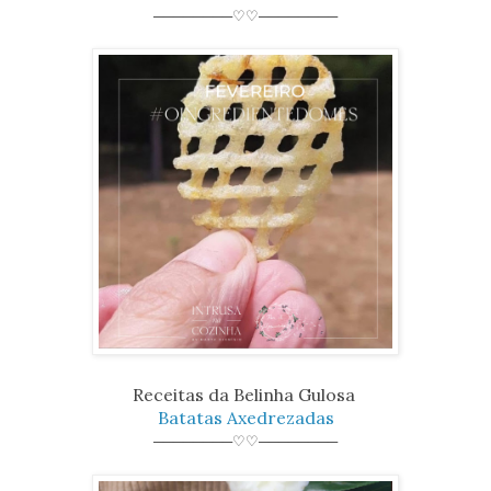
────────♡♡────────
Receitas da Belinha Gulosa
Batatas Axedrezadas
────────♡♡────────