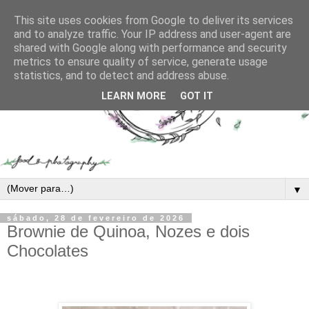
This site uses cookies from Google to deliver its services
and to analyze traffic. Your IP address and user-agent are
shared with Google along with performance and security
metrics to ensure quality of service, generate usage
statistics, and to detect and address abuse.
LEARN MORE
GOT IT
▼
sábado, 28 de fevereiro de 2026
Brownie de Quinoa, Nozes e dois
Chocolates