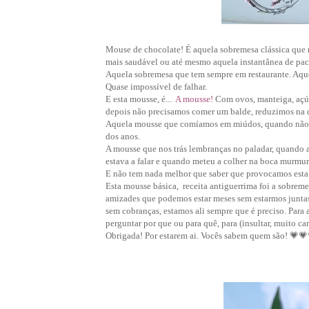
Mouse de chocolate! É aquela sobremesa clássica que n
mais saudável ou até mesmo aquela instantânea de pac
Aquela sobremesa que tem sempre em restaurante. Aquel
Quase impossível de falhar.
E esta mousse, é...
A mousse!
Com ovos, manteiga, açúca
depois não precisamos comer um balde, reduzimos na
Aquela mousse que comíamos em miúdos, quando não t
dos anos.
A mousse que nos trás lembranças no paladar, quando a
estava a falar e quando meteu a colher na boca murmu
E não tem nada melhor que saber que provocamos est
Esta mousse básica, receita antiguerrima foi a sobrem
amizades que podemos estar meses sem estarmos junta
sem cobranças, estamos ali sempre que é preciso. Para a
perguntar por que ou para quê, para (insultar, muito c
Obrigada! Por estarem ai. Vocês sabem quem são!
💗
💗