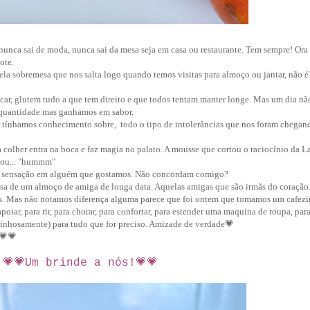
unca sai de moda, nunca sai da mesa seja em casa ou restaurante. Tem sempre! Ora 
ote.
a sobremesa que nos salta logo quando temos visitas para almoço ou jantar, não é
r, glutem tudo a que tem direito e que todos tentam manter longe. Mas um dia não
 quantidade mas ganhamos em sabor.
ínhamos conhecimento sobre, todo o tipo de intolerâncias que nos foram chegan
 colher entra na boca e faz magia no palato. A mousse que cortou o raciocínio da L
rou... "hummm"
a sensação em alguém que gostamos. Não concordam comigo?
esa de um almoço de amiga de longa data. Aquelas amigas que são irmãs do coração
s. Mas não notamos diferença alguma parece que foi ontem que tomamos um cafez
poiar, para rir, para chorar, para confortar, para estender uma maquina de roupa, par
arinhosamente) para tudo que for preciso. Amizade de verdade💗
💗
💗
💗💗Um brinde a nós!💗💗