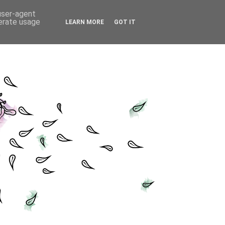
 user-agent
nerate usage
LEARN MORE
GOT IT