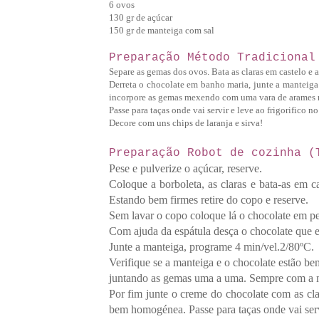
6 ovos
130 gr de açúcar
150 gr de manteiga com sal
Preparação Método Tradicional
Separe as gemas dos ovos. Bata as claras em castelo e 
Derreta o chocolate em banho maria, junte a mantei
incorpore as gemas mexendo com uma vara de arames m
Passe para taças onde vai servir e leve ao frigorifico n
Decore com uns chips de laranja e sirva!
Preparação Robot de cozinha (
Pese e pulverize o açúcar, reserve.
Coloque a borboleta, as claras e bata-as em c
Estando bem firmes retire do copo e reserve.
Sem lavar o copo coloque lá o chocolate em pe
Com ajuda da espátula desça o chocolate que e
Junte a manteiga, programe 4 min/vel.2/80ºC.
Verifique se a manteiga e o chocolate estão b
juntando as gemas uma a uma. Sempre com a
Por fim junte o creme do chocolate com as cl
bem homogénea.
Passe para taças onde vai ser