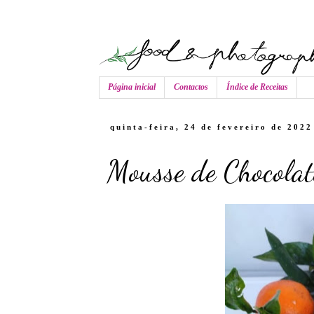
Página inicial
Contactos
Índice de Receitas
quinta-feira, 24 de fevereiro de 2022
Mousse de Chocolat