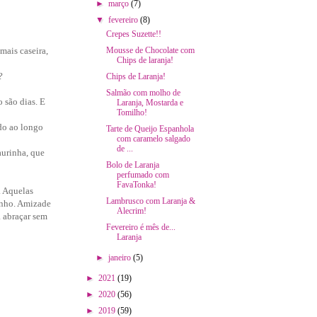
►
março
(7)
▼
fevereiro
(8)
Crepes Suzette!!
Mousse de Chocolate com
mais caseira,
Chips de laranja!
?
Chips de Laranja!
Salmão com molho de
 são dias. E
Laranja, Mostarda e
Tomilho!
do ao longo
Tarte de Queijo Espanhola
com caramelo salgado
de ...
aurinha, que
Bolo de Laranja
perfumado com
FavaTonka!
. Aquelas
Lambrusco com Laranja &
inho. Amizade
Alecrim!
a abraçar sem
Fevereiro é mês de...
Laranja
►
janeiro
(5)
►
2021
(19)
►
2020
(56)
►
2019
(59)