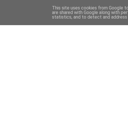
This site uses cookies from Google to 
are shared with Google along with per
statistics, and to detect and address