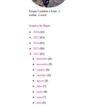
Porque Cozinhar é Amar...é
sonhar...é sorrir
Arquivo do blogue
►
2026
(42)
►
2025
(83)
►
2024
(82)
►
2023
(84)
▼
2022
(83)
►
dezembro
(8)
►
novembro
(9)
►
outubro
(8)
►
setembro
(6)
►
agosto
(4)
►
julho
(7)
►
junho
(8)
►
maio
(7)
►
abril
(6)