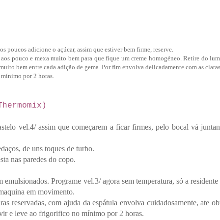
aos poucos adicione o açúcar, assim que estiver bem firme, reserve.
ga aos pouco e mexa muito bem para que fique um creme homogéneo. Retire do lu
uito bem entre cada adição de gema. Por fim envolva delicadamente com as claras
o mínimo por 2 horas.
Thermomix)
astelo vel.4/ assim que começarem a ficar firmes, pelo bocal vá junta
daços, de uns toques de turbo.
sta nas paredes do copo.
em emulsionados. Programe vel.3/ agora sem temperatura, só a resident
 maquina em movimento.
aras reservadas, com ajuda da espátula envolva cuidadosamente, ate ob
vir e leve ao frigorifico no mínimo por 2 horas.