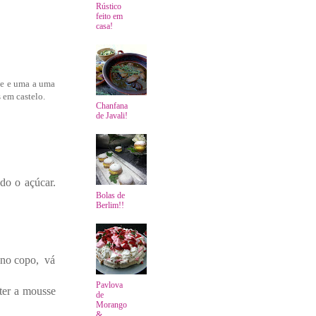
Rústico
feito em
casa!
me e uma a uma
 em castelo.
Chanfana
de Javali!
ndo o açúcar.
Bolas de
Berlim!!
e no copo, vá
Pavlova
ter a mousse
de
Morango
&