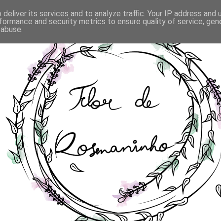
deliver its services and to analyze traffic. Your IP address and
formance and security metrics to ensure quality of service, ge
 abuse.