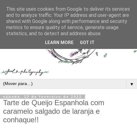
This site uses cookies from Google to deliver its services
and to analyze traffic. Your IP address and user-agent are
shared with Google along with performance and security
metrics to ensure quality of service, generate usage
statistics, and to detect and address abuse.
LEARN MORE
GOT IT
▼
sábado, 12 de fevereiro de 2022
Tarte de Queijo Espanhola com
caramelo salgado de laranja e
conhaque!!