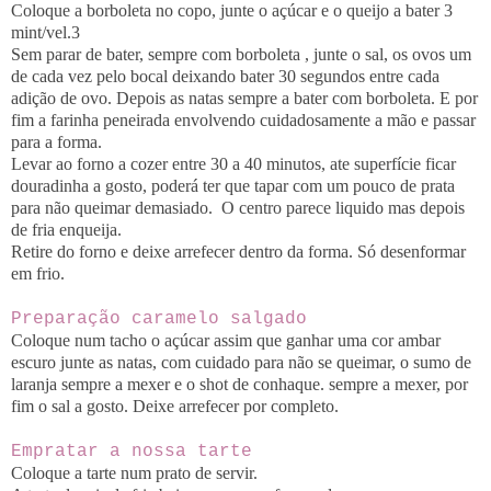
Coloque a borboleta no copo, junte o açúcar e o queijo a bater 3
mint/vel.3
Sem parar de bater, sempre com borboleta , junte o sal, os ovos um
de cada vez pelo bocal deixando bater 30 segundos entre cada
adição de ovo. Depois as natas sempre a bater com borboleta. E por
fim a farinha peneirada envolvendo cuidadosamente a mão e passar
para a forma.
Levar ao forno a cozer entre 30 a 40 minutos, ate superfície ficar
douradinha a gosto, poderá ter que tapar com um pouco de prata
para não queimar demasiado. O centro parece liquido mas depois
de fria enqueija.
Retire do forno e deixe arrefecer dentro da forma. Só desenformar
em frio.
Preparação caramelo salgado
Coloque num tacho o açúcar assim que ganhar uma cor ambar
escuro junte as natas, com cuidado para não se queimar, o sumo de
laranja sempre a mexer e o shot de conhaque. sempre a mexer, por
fim o sal a gosto. Deixe arrefecer por completo.
Empratar a nossa tarte
Coloque a tarte num prato de servir.