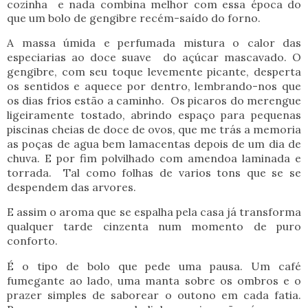
cozinha e nada combina melhor com essa época do
que um bolo de gengibre recém-saído do forno.
A massa úmida e perfumada mistura o calor das
especiarias ao doce suave do açúcar mascavado. O
gengibre, com seu toque levemente picante, desperta
os sentidos e aquece por dentro, lembrando-nos que
os dias frios estão a caminho. Os picaros do merengue
ligeiramente tostado, abrindo espaço para pequenas
piscinas cheias de doce de ovos, que me trás a memoria
as poças de agua bem lamacentas depois de um dia de
chuva. E por fim polvilhado com amendoa laminada e
torrada. Tal como folhas de varios tons que se se
despendem das arvores.
E assim o aroma que se espalha pela casa já transforma
qualquer tarde cinzenta num momento de puro
conforto.
É o tipo de bolo que pede uma pausa. Um café
fumegante ao lado, uma manta sobre os ombros e o
prazer simples de saborear o outono em cada fatia.