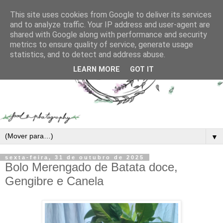
This site uses cookies from Google to deliver its services
and to analyze traffic. Your IP address and user-agent are
shared with Google along with performance and security
metrics to ensure quality of service, generate usage
statistics, and to detect and address abuse.
LEARN MORE
GOT IT
▼
sexta-feira, 31 de outubro de 2025
Bolo Merengado de Batata doce,
Gengibre e Canela