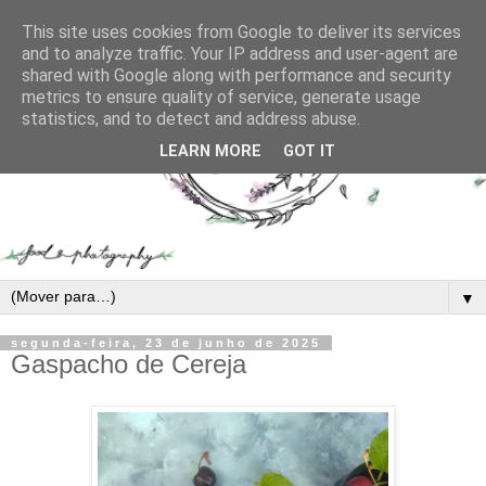
This site uses cookies from Google to deliver its services
and to analyze traffic. Your IP address and user-agent are
shared with Google along with performance and security
metrics to ensure quality of service, generate usage
statistics, and to detect and address abuse.
LEARN MORE
GOT IT
▼
segunda-feira, 23 de junho de 2025
Gaspacho de Cereja