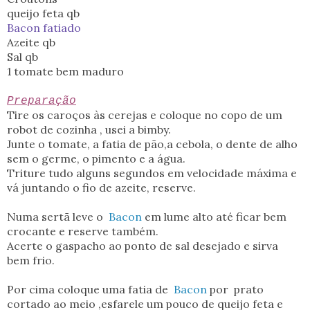
queijo feta qb
Bacon fatiado
Azeite qb
Sal qb
1 tomate bem maduro
Preparação
Tire os caroços às cerejas e coloque no copo de um
robot de cozinha , usei a bimby.
Junte o tomate, a fatia de pão,a cebola, o dente de alho
sem o germe, o pimento e a água.
Triture tudo alguns segundos em velocidade máxima e
vá juntando o fio de azeite, reserve.
Numa sertã leve o
Bacon
em lume alto até ficar bem
crocante e reserve também.
Acerte o gaspacho ao ponto de sal desejado e sirva
bem frio.
Por cima coloque uma fatia de
Bacon
por prato
cortado ao meio ,esfarele um pouco de queijo feta e