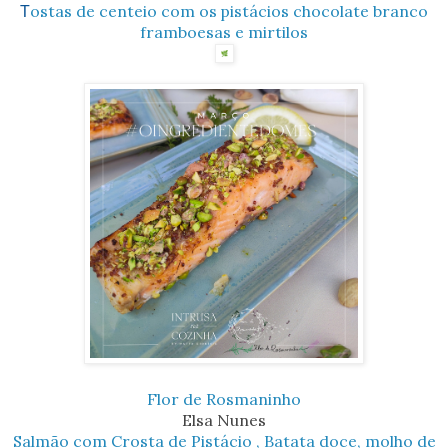
ostas de centeio com os pistácios chocolate branco
T
framboesas e mirtilos
Flor de Rosmaninho
Elsa Nunes
Salmão com Crosta de Pistácio , Batata doce, molho de