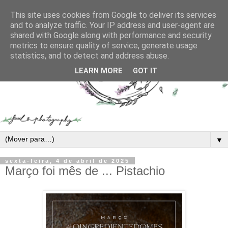
This site uses cookies from Google to deliver its services
and to analyze traffic. Your IP address and user-agent are
shared with Google along with performance and security
metrics to ensure quality of service, generate usage
statistics, and to detect and address abuse.
LEARN MORE
GOT IT
▼
sexta-feira, 4 de abril de 2025
Março foi mês de ... Pistachio