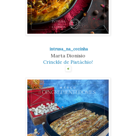
intrusa_na_cozinha
Marta Dionisio
Crinckle de Pistáchio!