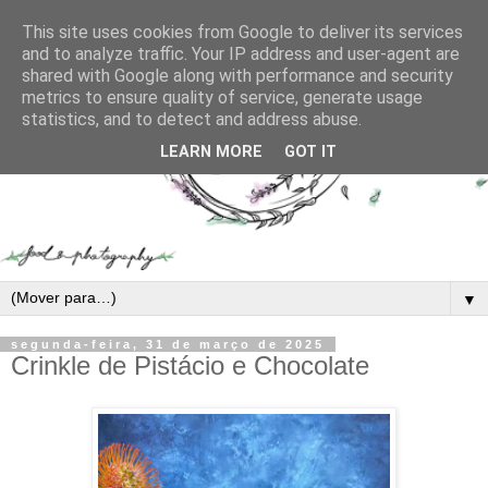
This site uses cookies from Google to deliver its services
and to analyze traffic. Your IP address and user-agent are
shared with Google along with performance and security
metrics to ensure quality of service, generate usage
statistics, and to detect and address abuse.
LEARN MORE
GOT IT
▼
segunda-feira, 31 de março de 2025
Crinkle de Pistácio e Chocolate