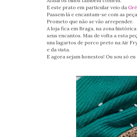
Afinal os olhos também comem.
E este prato em particular veio da
Gré
Passem lá e encantam-se com as peças
Prometo que não se vão arrepender.
A loja fica em Braga, na zona históri
seus encantos. Mas de volta a esta pe
uns lagartos de porco preto na Air Fr
e da vista.
E agora sejam honestos! Ou sou só eu 