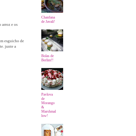
Chanfana
de Javali!
 arroz e os
om esguicho de
te. junte a
Bolas de
Berlim!!
Pavlova
de
Morango
&
Marshmal
low!