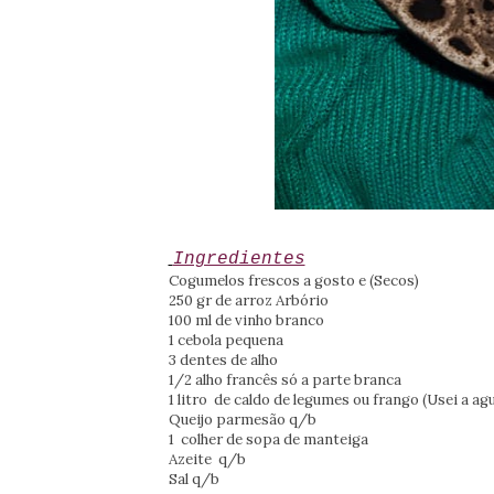
Ingredientes
Cogumelos frescos a gosto e (Secos)
250 gr de arroz Arbório
100 ml de vinho branco
1 cebola pequena
3 dentes de alho
1/2 alho francês só a parte branca
1 litro de caldo de legumes ou frango (Usei a a
Queijo parmesão q/b
1 colher de sopa de manteiga
Azeite q/b
Sal q/b