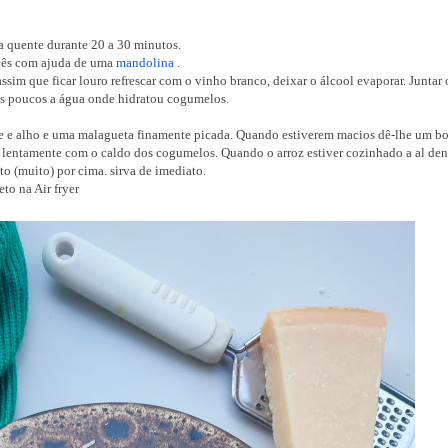
a quente durante 20 a 30 minutos.
ancês com ajuda de uma
mandolina
.
assim que ficar louro refrescar com o vinho branco, deixar o álcool evaporar. Juntar o
os poucos a água onde hidratou cogumelos.
ite e alho e uma malagueta finamente picada. Quando estiverem macios dê-lhe um b
z lentamente com o caldo dos cogumelos. Quando o arroz estiver cozinhado a al den
to (muito) por cima. sirva de imediato.
to na Air fryer