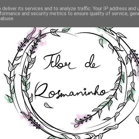
deliver its services and to analyze traffic. Your IP address and
formance and security metrics to ensure quality of service, ge
 abuse.