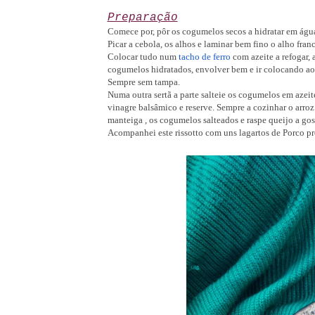
Preparação
Comece por, pôr os cogumelos secos a hidratar em águ
Picar a cebola, os alhos e laminar bem fino o alho fr
Colocar tudo num
tacho de ferro
com azeite a refogar, 
cogumelos hidratados, envolver bem e ir colocando a
Sempre sem tampa.
Numa outra sertã a parte salteie os cogumelos em aze
vinagre balsâmico e reserve. Sempre a cozinhar o arro
manteiga , os cogumelos salteados e raspe queijo a gos
Acompanhei este rissotto com uns lagartos de Porco pre