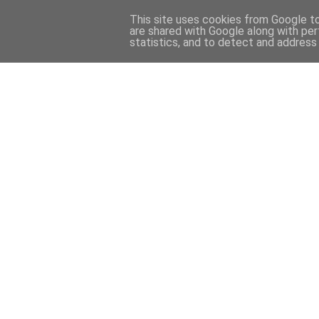
This site uses cookies from Google to 
are shared with Google along with per
statistics, and to detect and address