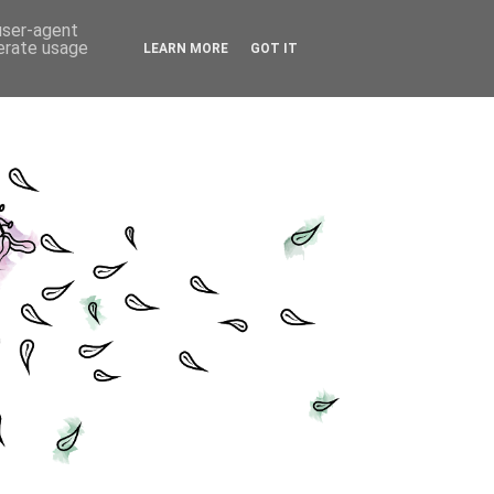
 user-agent
nerate usage
LEARN MORE
GOT IT