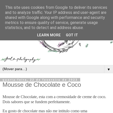
This site uses cookies from Google to deliver its services
and to analyze traffic. Your IP address and user-agent are
shared with Google along with performance and security
metrics to ensure quality of service, generate usage
statistics, and to detect and address abuse.
LEARN MORE
GOT IT
▼
quarta-feira, 22 de fevereiro de 2023
Mousse de Chocolate e Coco
Mousse de Chocolate, esta com a cremosidade de creme de coco.
Dois sabores que se fundem perfeitamente.
Eu gosto de chocolate mas não me intitulo como uma