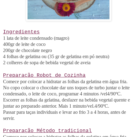
Ingredientes
1 lata de leite condensado (magro)
400gr de leite de coco
200gr de chocolate negro
4 folhas de gelatina ou (35 gr de gelatina em pó neutra)
2 colheres de sopa de bebida vegetal de aveia
Preparação Robot de Cozinha
Comece por colocar a hidratar as folhas da gelatina em água fria.
No copo colocar o chocolate dar uns toques de turbo juntar o leite
condensado, o leite de coco, programar 4 minutos /vel4/90ºC.
Escorrer as folhas da gelatina, desfazer na bebida vegetal quente e
juntar ao preparado anterior. Mais 1 minuto/vel.4/90ºC.
Passar para taças individuais e levar ao frio 3 a 4 horas, antes de
servir.
Preparação Método tradicional
Comece por colocar a hidratar
as folhas da gelatina em água fria.