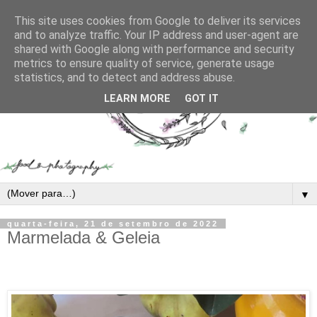
This site uses cookies from Google to deliver its services
and to analyze traffic. Your IP address and user-agent are
shared with Google along with performance and security
metrics to ensure quality of service, generate usage
statistics, and to detect and address abuse.
LEARN MORE
GOT IT
▼
quarta-feira, 21 de setembro de 2022
Marmelada & Geleia