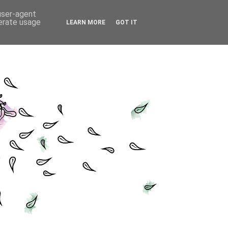
 user-agent
nerate usage
LEARN MORE
GOT IT