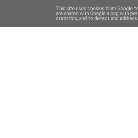
This site uses cookies from Google to 
are shared with Google along with per
statistics, and to detect and address