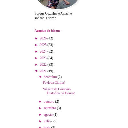
Porque Cozinhar é Amar...é
sonhar...é sorrir
Arquivo do blogue
►
2026
(42)
►
2025
(83)
►
2024
(82)
►
2023
(84)
►
2022
(83)
▼
2021
(19)
▼
dezembro
(2)
Pavlova Citrina!
Viagem de Comboio
Histórico no Douro!
►
outubro
(2)
►
setembro
(3)
►
agosto
(1)
►
julho
(2)
►
maio
(3)