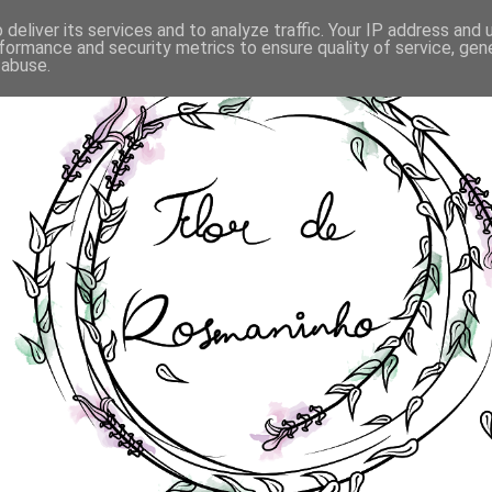
deliver its services and to analyze traffic. Your IP address and
formance and security metrics to ensure quality of service, ge
 abuse.