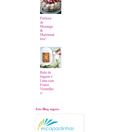
Pavlova
de
Morango
&
Marshmal
low!
Bolo de
Iogurte e
Lima com
Frutos
Vermelho
s!
Este Blog sugere.