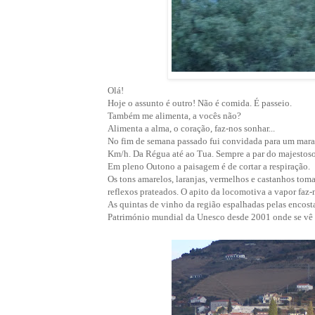
Olá!
Hoje o assunto é outro! Não é comida. É passeio.
Também me alimenta, a vocês não?
Alimenta a alma, o coração, faz-nos sonhar...
No fim de semana passado fui convidada para um mara
Km/h. Da Régua até ao Tua. Sempre a par do majestoso
Em pleno Outono a paisagem é de cortar a respiração.
Os tons amarelos, laranjas, vermelhos e castanhos tom
reflexos prateados. O apito da locomotiva a vapor faz-
As quintas de vinho da região espalhadas pelas encos
Património mundial da Unesco desde 2001 onde se vê 