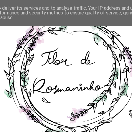
deliver its services and to analyze traffic. Your IP address and
formance and security metrics to ensure quality of service, ge
 abuse.