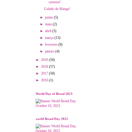
cenoura!
Gelado de Manga!
►
junho
(5)
►
maio
(2)
►
abril
(5)
►
março
(13)
►
fevereiro
(9)
►
janeiro
(4)
►
2019
(59)
►
2018
(57)
►
2017
(50)
►
2016
(1)
World Day of Bread 2023
world Bread Day 2022