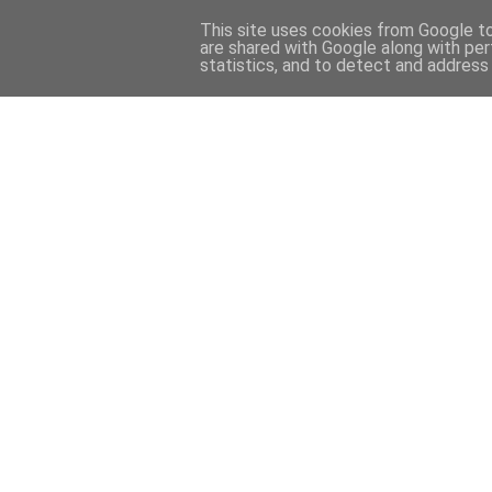
This site uses cookies from Google to 
are shared with Google along with per
statistics, and to detect and address