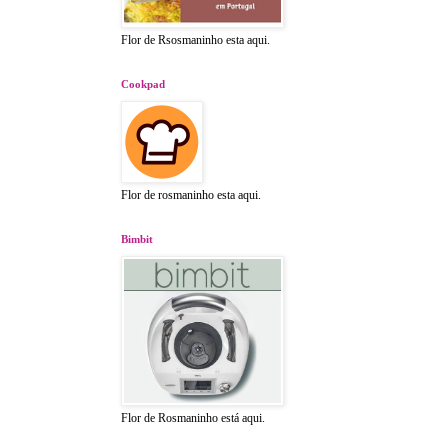
Flor de Rsosmaninho esta aqui.
Cookpad
Flor de rosmaninho esta aqui.
Bimbit
Flor de Rosmaninho está aqui.