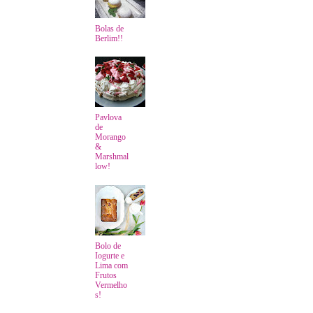
Bolas de
Berlim!!
Pavlova
de
Morango
&
Marshmal
low!
Bolo de
Iogurte e
Lima com
Frutos
Vermelho
s!