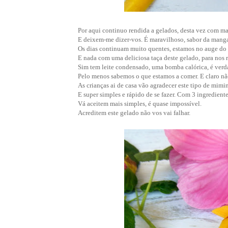
Por aqui continuo rendida a gelados, desta vez com m
E deixem-me dizer-vos. É maravilhoso, sabor da manga
Os dias continuam muito quentes, estamos no auge do
E nada com uma deliciosa taça deste gelado, para nos re
Sim tem leite condensado, uma bomba calórica, é verdad
Pelo menos sabemos o que estamos a comer. E claro nã
As crianças ai de casa vão agradecer este tipo de mimi
E super simples e rápido de se fazer. Com 3 ingredient
Vá aceitem mais simples, é quase impossível.
Acreditem este gelado não vos vai falhar.