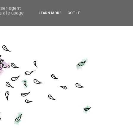
 user-agent
nerate usage
LEARN MORE
GOT IT